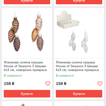
Купити
Купити
Ялинкова скляна іграшка
Ялинкова скляна іграшка
House of Seasons 3 Шишки
House of Seasons 3 Шишки
6х3 см, новорічна прикраса
6х3 см, новорічна прикраса
на ялинку 2 шт. зі скла,
на ялинку 2 шт. зі скла, Білий/
В наявності
В наявності
Мідний
срібло
158
158
₴
₴
Купити
Купити