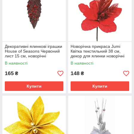
Декоративні ялинкові іграшки
Новорічна прикраса Jumi
House of Seasons Червоний
Квітка текстильний 38 см,
лист 15 см, новорічні
декор для ялинки новорічні
прикраси на ялинку набір 6
квіти, Червоний
В наявності
В наявності
шт.
165
148
₴
₴
Купити
Купити