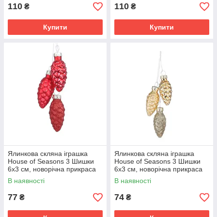
110
110
₴
₴
Купити
Купити
Ялинкова скляна іграшка
Ялинкова скляна іграшка
House of Seasons 3 Шишки
House of Seasons 3 Шишки
6х3 см, новорічна прикраса
6х3 см, новорічна прикраса
на ялинку зв'язка шишок зі
на ялинку зв'язка шишок зі
В наявності
В наявності
скла, Червоний
скла, Золотий
77
74
₴
₴