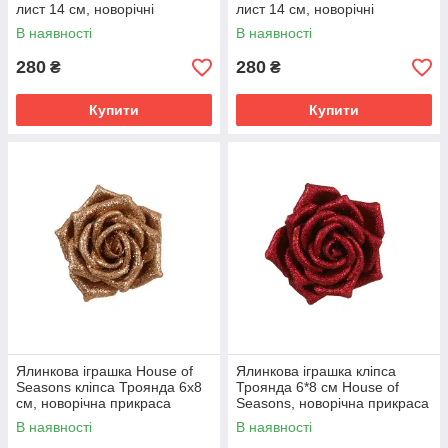
лист 14 см, новорічні
лист 14 см, новорічні
прикраси на ялинку набір 6
прикраси на ялинку набір 6
В наявності
В наявності
шт., Бордо
шт., Білий
280
280
₴
₴
Купити
Купити
Ялинкова іграшка House of
Ялинкова іграшка кліпса
Seasons кліпса Троянда 6х8
Троянда 6*8 см House of
см, новорічна прикраса
Seasons, новорічна прикраса
Квіток на ялинку, Рожевий
Квітка на ялинку, Червоний
В наявності
В наявності