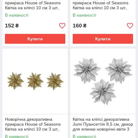
прикраса House of Seasons
прикраса House of Seasons
Квітка на кліпсі 10 см 3 шт.,
Квітка на кліпсі 10 см 3 шт.,
декор для ялинки новорічні
декор для ялинки новорічні
В наявності
В наявності
квіти, Шампань
квіти, Сріблястий
152
160
₴
₴
Купити
Купити
Новорічна декоративна
Квітка на кліпсі декоративна
прикраса House of Seasons
Jumi Пуансеттія 8,5 см, декор
Квітка на кліпсі 10 см 3 шт.,
для ялинки новорічні квіти 3
декор для ялинки новорічні
шт., сріблясті
В наявності
В наявності