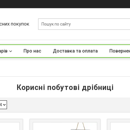
сних покупок
арів
Про нас
Доставка та оплата
Повернен
Корисні побутові дрібниці