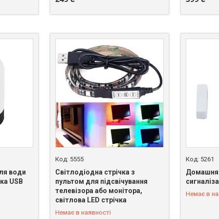
5555
5261
ля води
Світлодіодна стрічка з
Домашня 
дка USB
пультом для підсвічування
сигналізац
телевізора або монітора,
Немає в на
+380 (66) 328-58-97
+380 (66)
світлова LED стрічка
Немає в наявності