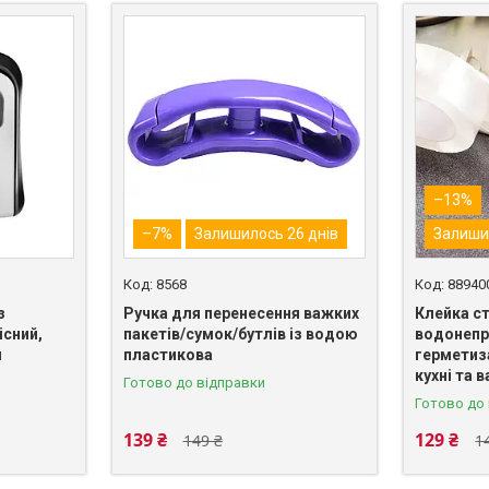
–13%
–7%
Залишилось 26 днів
Залиши
8568
88940
з
Ручка для перенесення важких
Клейка с
сний,
пакетів/сумок/бутлів із водою
водонепр
я
пластикова
герметиза
кухні та в
Готово до відправки
Готово до
139 ₴
129 ₴
149 ₴
1