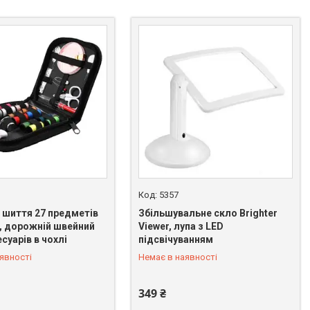
5357
 шиття 27 предметів
Збільшувальне скло Brighter
, дорожній швейний
Viewer, лупа з LED
есуарів в чохлі
підсвічуванням
 328-58-97
+380 (66) 328-58-97
явності
Немає в наявності
349 ₴