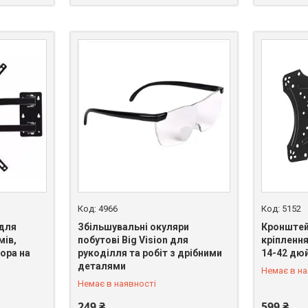
4966
5152
 для
Збільшувальні окуляри
Кронштей
мів,
побутові Big Vision для
кріплення
ора на
рукоділля та робіт з дрібними
14-42 дю
+380 (66) 328-58-97
+380 (66)
деталями
Немає в на
Немає в наявності
249 ₴
599 ₴