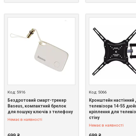
5916
5066
Бездротовий смарт-трекер
Кронштейн настінний
Baseus, компактний брелок
телевізора 14-55 дюй
для пошуку ключів з телефону
кріплення для телевіз
+380 (66) 328-58-97
+380 (66) 328-58-97
стіну
Немає в наявності
Немає в наявності
699 ₴
699 ₴