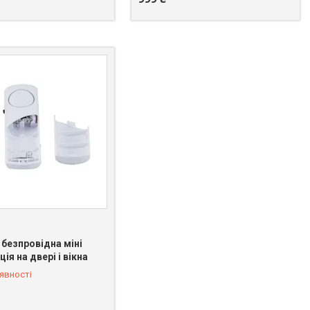
безпровідна міні
ія на двері і вікна
явності
 328-58-97