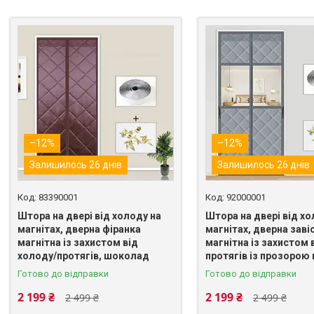
–12%
–12%
Залишилось 26 днів
Залишилось 26 днів
83390001
92000001
Штора на двері від холоду на
Штора на двері від хо
магнітах, дверна фіранка
магнітах, дверна заві
магнітна із захистом від
магнітна із захистом 
холоду/протягів, шоколад
протягів із прозорою
Готово до відправки
Готово до відправки
2 199 ₴
2 199 ₴
2 499 ₴
2 499 ₴