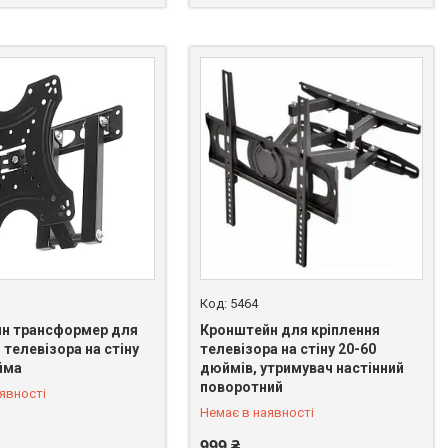
5464
н трансформер для
Кронштейн для кріплення
 телевізора на стіну
телевізора на стіну 20-60
йма
дюймів, утримувач настінний
 328-58-97
+380 (66) 328-58-97
поворотний
явності
Немає в наявності
999 ₴