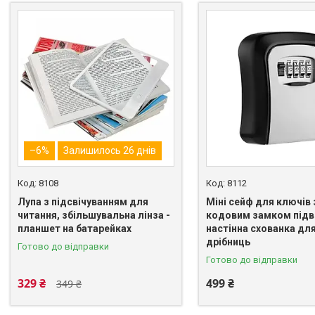
–6%
Залишилось 26 днів
8108
8112
Лупа з підсвічуванням для
Міні сейф для ключів 
читання, збільшувальна лінза -
кодовим замком підві
планшет на батарейках
настінна схованка дл
дрібниць
Готово до відправки
Готово до відправки
329 ₴
499 ₴
349 ₴