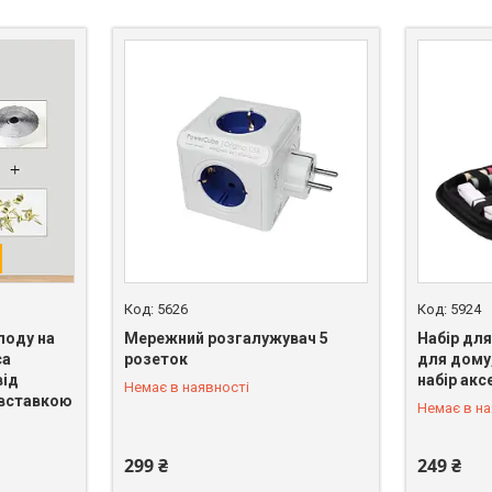
5626
5924
лоду на
Мережний розгалужувач 5
Набір для
са
розеток
для дому
від
набір акс
Немає в наявності
+380 (66) 328-58-97
+380 (66)
 вставкою
Немає в на
299 ₴
249 ₴