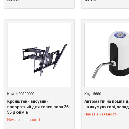
H00320002
5680
Кронштейн висувний
Автоматична помпа д
поворотний для телевізора 26-
на акумуляторі, заря
55 дюймів
Немає в наявності
+380 (66) 328-58-97
+380 (66) 328-58-97
Немає в наявності