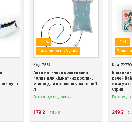
–10%
–17%
Залишилось 26 днів
Залиши
7553
72770
и
Автоматичний крапельний
Вішалка 
полив для кімнатних рослин,
речей Bal
ри - лупа
мішок для поливання вазонів 1
одягу з 
л
Сірий
Готово до відправки
Готово до
179 ₴
249 ₴
199 ₴
2