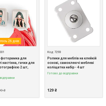
лось 26 днів
001
7293
- фоторамка для
Ролики для меблів на клейкій
vi настінна, гачки для
основі, самоклеючі меблеві
фотографією 2 шт,
коліщатка набір - 4 шт
Готово до відправки
 відправки
129 ₴
99 ₴