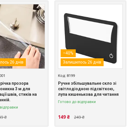
–40%
лось 26 днів
Залишилось 26 днів
001
8199
трічка прозора
Ручне збільшувальне скло зі
оникна 3 м для
світлодіодною підсвіткою,
ції швів, стиків на
лупа кишенькова для читання
анній.
Готово до відправки
 відправки
149 ₴
49 ₴
249 ₴