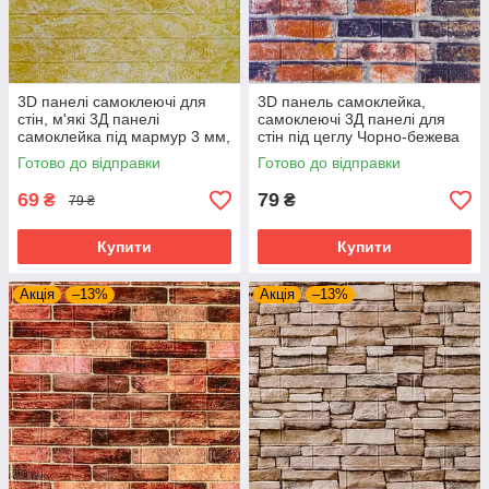
3D панелі самоклеючі для
3D панель самоклейка,
стін, м'які 3Д панелі
самоклеючі 3Д панелі для
самоклейка під мармур 3 мм,
стін під цеглу Чорно-бежева
Бежевий
Катеринославська, 3 мм
Готово до відправки
Готово до відправки
69
79
₴
₴
79 ₴
Купити
Купити
Акція
–13%
Акція
–13%