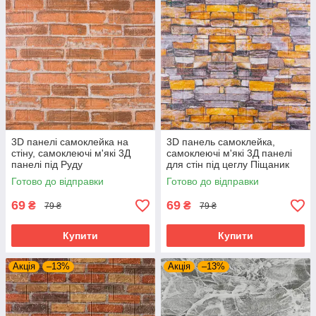
3D панелі самоклейка на
3D панель самоклейка,
стіну, самоклеючі м'які 3Д
самоклеючі м'які 3Д панелі
панелі під Руду
для стін під цеглу Піщаник
Катеринославську цеглу, 3
700х770х3 мм
Готово до відправки
Готово до відправки
мм
69
69
₴
₴
79 ₴
79 ₴
Купити
Купити
Акція
–13%
Акція
–13%