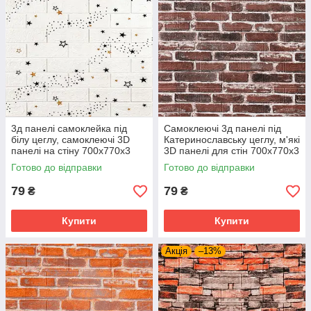
3д панелі самоклейка під
Самоклеючі 3д панелі під
білу цеглу, самоклеючі 3D
Катеринославську цеглу, м'які
панелі на стіну 700x770x3
3D панелі для стін 700х770х3
мм, Зірки (021-3)
мм, Червоний (43-3)
Готово до відправки
Готово до відправки
79
79
₴
₴
Купити
Купити
Акція
–13%