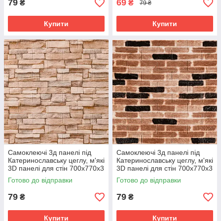
79
69
₴
₴
79 ₴
Купити
Купити
Самоклеючі 3д панелі під
Самоклеючі 3д панелі під
Катеринославську цеглу, м'які
Катеринославську цеглу, м'які
3D панелі для стін 700х770х3
3D панелі для стін 700х770х3
мм, Бежевий (344-3)
мм, Коричнева 346-3
Готово до відправки
Готово до відправки
79
79
₴
₴
Купити
Купити