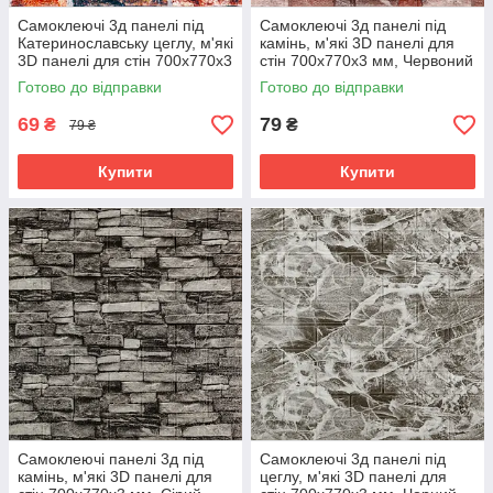
Самоклеючі 3д панелі під
Самоклеючі 3д панелі під
Катеринославську цеглу, м'які
камінь, м'які 3D панелі для
3D панелі для стін 700х770х3
стін 700х770х3 мм, Червоний
мм, Сіро-синій (48-3)
піщаник (58-3)
Готово до відправки
Готово до відправки
69
79
₴
₴
79 ₴
Купити
Купити
Самоклеючі панелі 3д під
Самоклеючі 3д панелі під
камінь, м'які 3D панелі для
цеглу, м'які 3D панелі для