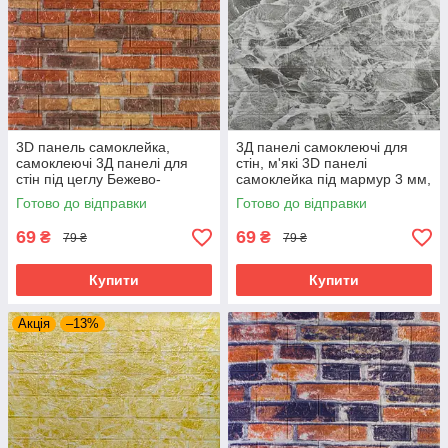
3D панель самоклейка,
3Д панелі самоклеючі для
самоклеючі 3Д панелі для
стін, м'які 3D панелі
стін під цеглу Бежево-
самоклейка під мармур 3 мм,
коричнева Катеринославська,
Чорний
Готово до відправки
Готово до відправки
3 мм
69
69
₴
₴
79 ₴
79 ₴
Купити
Купити
Акція
–13%