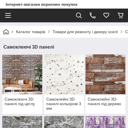
Інтернет-магазин корисних покупок
Каталог товарів
Товари для ремонту і декору оселі
С
Самоклеючі 3D панелі
Самоклеючі 3D
Самоклейні 3D
Самоклейні 3D-
панелі під цеглу
панелі кольорові 3
панелі під дерево
мм