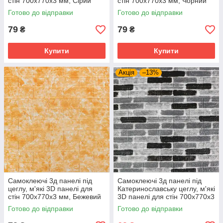
стін 700х770х3 мм, Сірий
стін 700х770х3 мм, Чорний
піщаник (59-3)
мармур (061-3)
Готово до відправки
Готово до відправки
79
79
₴
₴
Купити
Купити
Акція
–13%
Самоклеючі 3д панелі під
Самоклеючі 3д панелі під
цеглу, м'які 3D панелі для
Катеринославську цеглу, м'які
стін 700х770х3 мм, Бежевий
3D панелі для стін 700х770х3
мармур (062-3)
мм, Сірий (342-3)
Готово до відправки
Готово до відправки