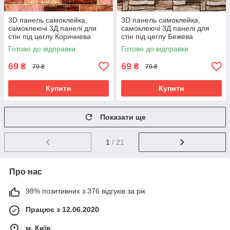
3D панель самоклейка,
3D панель самоклейка,
самоклеючі 3Д панелі для
самоклеючі 3Д панелі для
стін під цеглу Коричнева
стін під цеглу Бежева
Катеринославська,
Катеринославська, 3 мм
Готово до відправки
Готово до відправки
700х770х3 мм
69
69
₴
₴
79 ₴
79 ₴
Купити
Купити
Показати ще
1
/ 21
Про нас
98% позитивних з 376 відгуків за рік
Працює з 12.06.2020
м. Київ