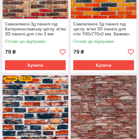
Самоклеючі 3д панелі під
Самоклеючі 3д панелі під
Катеринославську цеглу, м'які
цеглу, м'які 3D панелі для
3D панелі для стін 3 мм
стін 700х770х3 мм, Бежево-
Бежево-коричневий (047-3)
коричнева матова (047-3m)
Готово до відправки
Готово до відправки
79
79
₴
₴
Купити
Купити
Акція
–13%