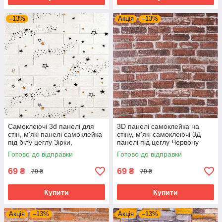
–13%
Акція
–13%
Самоклеючі 3d панелі для
3D панелі самоклейка на
стін, м'які панелі самоклейка
стіну, м'які самоклеючі 3Д
під білу цеглу Зірки,
панелі під цеглу Червону
700х770х3 мм
Катеринославську, 3 мм
Готово до відправки
Готово до відправки
69
69
₴
₴
79 ₴
79 ₴
Купити
Купити
Акція
–13%
Акція
–13%