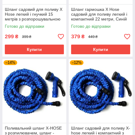
Шланг садовий для поливу X
Шланг гармошка X Hose
Hose легкий і гнучкий 15
садовий для поливу легкий і
метрів з розпорошувальною
компактний 22 метри, Синій
насадкою, Синій
Готово до відправки
Готово до відправки
299
379
₴
₴
399 ₴
449 ₴
Купити
Купити
–14%
–12%
Поливальний шланг X-HOSE
Шланг садовий для поливу X-
з розпилювачем, шланг -
hose легкий і компактний з