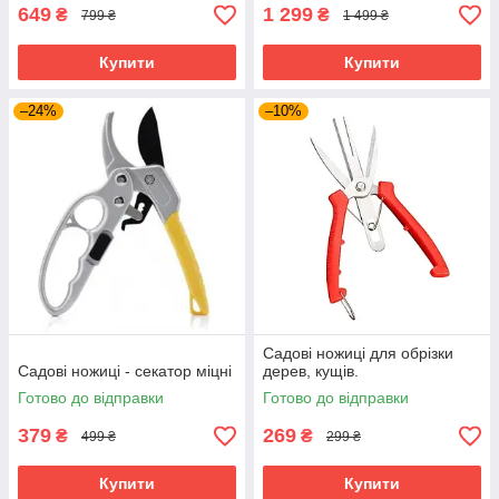
649
1 299
₴
₴
799 ₴
1 499 ₴
Купити
Купити
–24%
–10%
Садові ножиці для обрізки
Садові ножиці - секатор міцні
дерев, кущів.
Готово до відправки
Готово до відправки
379
269
₴
₴
499 ₴
299 ₴
Купити
Купити