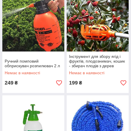
Інструмент для збору ягід і
Ручний помповий
фруктів, плодознимач, кошик
обприскувач розпилювач 2 л
- збирач плодів з дерев
Немає в наявності
Немає в наявності
249
199
₴
₴