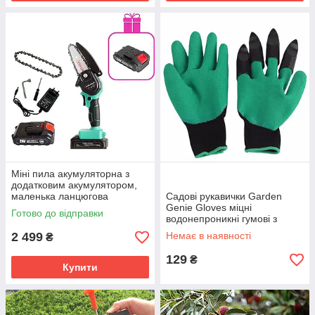
Міні пила акумуляторна з
додатковим акумулятором,
маленька ланцюгова
Садові рукавички Garden
електропила на акумуляторі
Genie Gloves міцні
Готово до відправки
водонепроникні гумові з
пластиковими пазурами
2 499
Немає в наявності
₴
129
₴
Купити