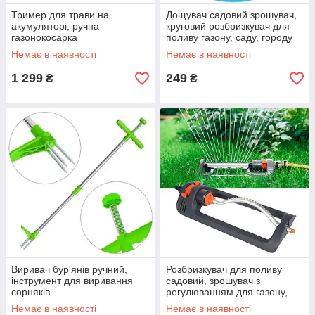
Тример для трави на
Дощувач садовий зрошувач,
акумуляторі, ручна
круговий розбризкувач для
газонокосарка
поливу газону, саду, городу
Немає в наявності
Немає в наявності
1 299
249
₴
₴
Виривач бур'янів ручний,
Розбризкувач для поливу
інструмент для виривання
садовий, зрошувач з
сорняків
регулюванням для газону,
городу
Немає в наявності
Немає в наявності