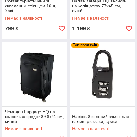
Рюкзак туристичний зі
Валіза Камера HQ великий
складаним стільцем 10 л,
на коліщатках 77х45 см,
Хакі
синій
Немає в наявності
Немає в наявності
799
1 199
₴
₴
Топ продажів
Чемодан Luggage HQ на
колесиках средний 66х41 см,
Навісний кодовий замок для
синий
валізи, рюкзаки, сумки
Немає в наявності
Немає в наявності