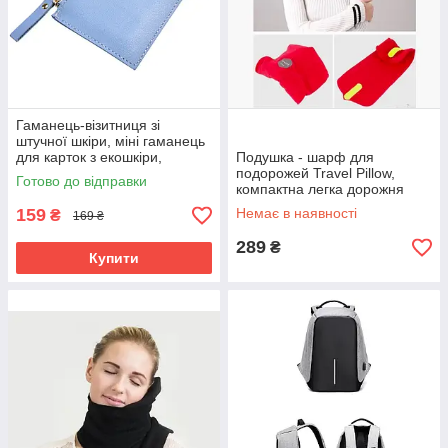
Гаманець-візитниця зі
штучної шкіри, міні гаманець
для карток з екошкіри,
Подушка - шарф для
кардхолдер
подорожей Travel Pillow,
Готово до відправки
компактна легка дорожня
подушка, Червоний
159
Немає в наявності
₴
169 ₴
289
₴
Купити