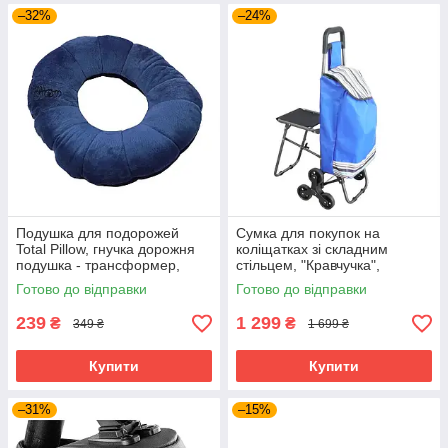
–32%
–24%
Подушка для подорожей
Сумка для покупок на
Total Pillow, гнучка дорожня
коліщатках зі складним
подушка - трансформер,
стільцем, "Кравчучка",
Темно-синій
господарська сумка-візок
Готово до відправки
Готово до відправки
239
1 299
₴
₴
349 ₴
1 699 ₴
Купити
Купити
–31%
–15%