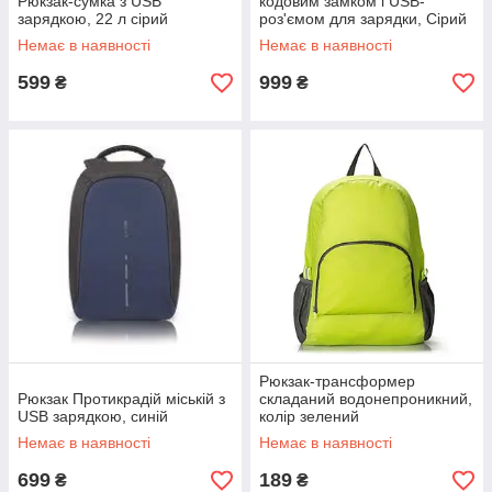
Рюкзак-сумка з USB
кодовим замком і USB-
зарядкою, 22 л сірий
роз'ємом для зарядки, Сірий
Немає в наявності
Немає в наявності
599
999
₴
₴
Рюкзак-трансформер
Рюкзак Протикрадій міській з
складаний водонепроникний,
USB зарядкою, синій
колір зелений
Немає в наявності
Немає в наявності
699
189
₴
₴