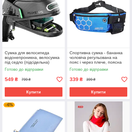
Сумка для велосипеда
Спортивна сумка - бананка
водонепроникна, велосумка
чоловіча регульована на
під седло (підсідельна)
пояс і через плече, поясна
сумочка для спорту, Синій
Готово до відправки
Готово до відправки
549
339
₴
₴
799 ₴
399 ₴
Купити
Купити
–6%