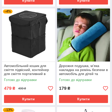
Купити
Купити
–4%
Автомобільний кошик для
Дорожня подушка, м'яка
сміття підвісний, контейнер
накладка на ремінь безпеки в
для сміття портативний в
автомобіль для дітей та
машину, смітник для авто
дорослих
Готово до відправки
Готово до відправки
479
179
₴
₴
499 ₴
Купити
Купити
–13%