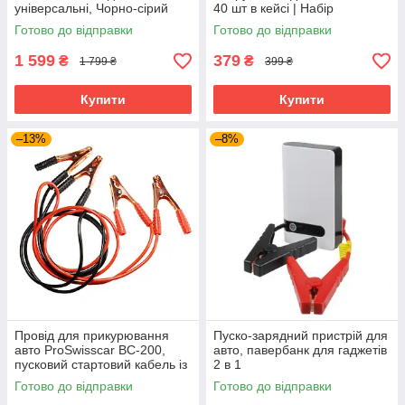
універсальні, Чорно-сірий
40 шт в кейсі | Набір
автоінструментів в футлярі
Готово до відправки
Готово до відправки
1 599
379
₴
₴
1 799 ₴
399 ₴
Купити
Купити
–13%
–8%
Провід для прикурювання
Пуско-зарядний пристрій для
авто ProSwisscar BC-200,
авто, павербанк для гаджетів
пусковий стартовий кабель із
2 в 1
затискачами, щипці, 200А
Готово до відправки
Готово до відправки