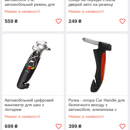
автомобільний ремінь для
дверей авто на резинці
буксирування в чохлі
Немає в наявності
Немає в наявності
559
249
₴
₴
Автомобільний цифровий
Ручка - опора Car Handle для
манометр для шин з
безпечного виходу з
ліхтарем
автомобіля, алюмінієва з
багатофункціональний 8 в 1
прогумованим покриттям
Немає в наявності
Немає в наявності
699
399
₴
₴