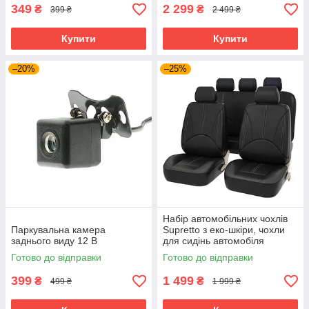
349
2 299
₴
₴
399 ₴
2 499 ₴
Купити
Купити
–20%
–25%
Набір автомобільних чохлів
Паркувальна камера
Supretto з еко-шкіри, чохли
заднього виду 12 В
для сидінь автомобіля
універсальні, Чорний
Готово до відправки
Готово до відправки
399
1 499
₴
₴
499 ₴
1 999 ₴