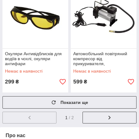
Окуляри Антивідблисків для
Автомобільний повітряний
водіїв в чохлі, окуляри
компресор від
антифари
прикуривателя,
автокомпресор, насос для
Немає в наявності
Немає в наявності
підкачування шин автомобіля
299
599
₴
₴
Показати ще
1
/ 2
Про нас