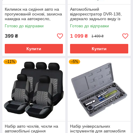
Килимок на сидіння авто на
Автомобільний
прогумованій основі, захисна
відеореєстратор DVR-138,
накидка на автокресло,
дзеркало заднього виду із
чорний
вбудованим монітором для
Готово до відправки
Готово до відправки
авто
399
1 099
₴
₴
1 499 ₴
Купити
Купити
–11%
–5%
Набір авто чохлів, чохли на
Набір універсальних
автомобільні сидіння
інструментів для автомобіля