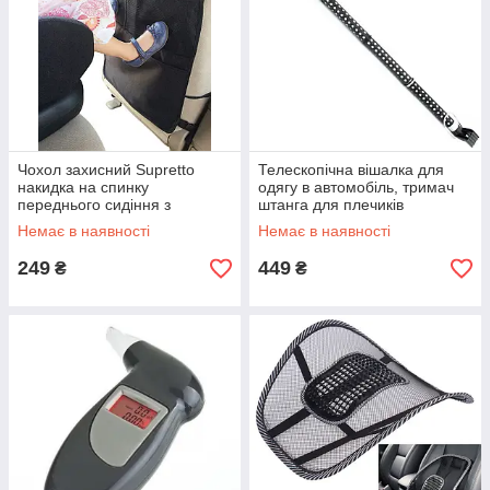
Чохол захисний Supretto
Телескопічна вішалка для
накидка на спинку
одягу в автомобіль, тримач
переднього сидіння з
штанга для плечиків
кишенею, накладка на
тремпелей
Немає в наявності
Немає в наявності
автокрісло, Чорний
249
449
₴
₴