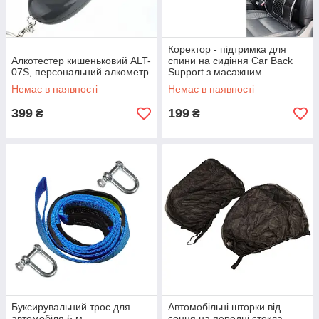
Коректор - підтримка для
Алкотестер кишеньковий ALT-
спини на сидіння Car Back
07S, персональний алкометр
Support з масажним
ефектом, поперековий упор
Немає в наявності
Немає в наявності
399
199
₴
₴
Буксирувальний трос для
Автомобільні шторки від
автомобіля 5 м,
сонця на передні стекла