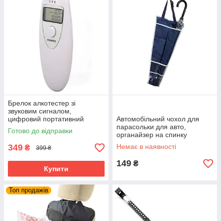
Брелок алкотестер зі
звуковим сигналом,
цифровий портативний
Автомобільний чохол для
драгер, кишеньковий
парасольки для авто,
Готово до відправки
алкометр
органайзер на спинку
сидіння автокрісла, синій
349
Немає в наявності
₴
399 ₴
149
₴
Купити
Топ продажів