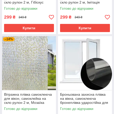
скло рулон 2 м, Гібіскус
скло рулон 2 м, Імітація
жалюзі
Готово до відправки
Готово до відправки
299
299
₴
₴
349 ₴
349 ₴
Купити
Купити
–14%
Вітражна плівка самоклеюча
Броньована захисна плівка
для вікон, самоклейка на
на вікна, самоклеюча
скло рулон 2 м, Мозаїка
бронеплівка ударостійка для
скла 50x152 см
Готово до відправки
Готово до відправки