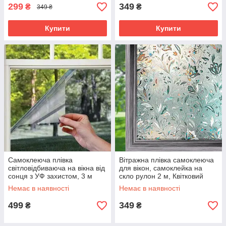
299
349
₴
₴
349 ₴
Купити
Купити
Самоклеюча плівка
Вітражна плівка самоклеюча
світловідбиваюча на вікна від
для вікон, самоклейка на
сонця з УФ захистом, 3 м
скло рулон 2 м, Квітковий
візерунок
Немає в наявності
Немає в наявності
499
349
₴
₴