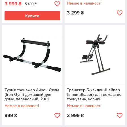
3 999
Немає в наявності
₴
5 499 ₴
3 299
₴
Купити
Турнік тренажер Айрон Джим
Тренажер-5-хвилин-Шейпер
(Iron Gym) домашній для
(5 min Shaper) для домашніх
дому, переносний, 2 в 1
тренувань, чорний
настінний, підлоговий
Немає в наявності
Немає в наявності
999
3 999
₴
₴