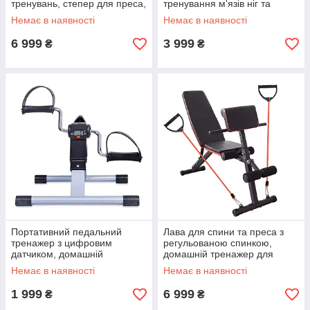
тренувань, степер для преса,
тренування м'язів ніг та
ніг, сідниць, рук та грудей
сідниць, сходинки
Немає в наявності
Немає в наявності
6 999
3 999
₴
₴
Портативний педальний
Лава для спини та преса з
тренажер з цифровим
регульованою спинкою,
датчиком, домашній
домашній тренажер для
велотренажер
силових вправ
Немає в наявності
Немає в наявності
1 999
6 999
₴
₴