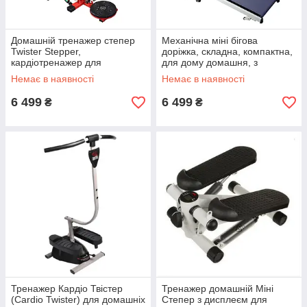
Домашній тренажер степер
Механічна міні бігова
Twister Stepper,
доріжка, складна, компактна,
кардіотренажер для
для дому домашня, з
домашнього фітнесу
електронним дисплеєм
Немає в наявності
Немає в наявності
6 499
6 499
₴
₴
Тренажер Кардіо Твістер
Тренажер домашній Міні
(Cardio Twister) для домашніх
Степер з дисплеєм для