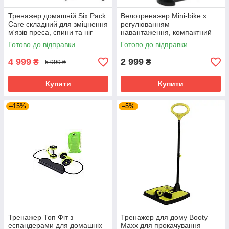
Тренажер домашній Six Pack
Велотренажер Mini-bike з
Care складний для зміцнення
регулюванням
м'язів преса, спини та ніг
навантаження, компактний
тренажер для домашніх
Готово до відправки
Готово до відправки
тренувань
4 999
2 999
₴
₴
5 999 ₴
Купити
Купити
–15%
–5%
Тренажер Топ Фіт з
Тренажер для дому Booty
еспандерами для домашніх
Maxx для прокачування