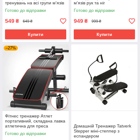
тренувань на всі групи м'язів
м'язів рук та ніг
+ чохол, зелений
Готово до відправки
Готово до відправки
549
949
₴
₴
649 ₴
999 ₴
Купити
Купити
–27%
Фітнес тренажер Атлет
портативний, складана лавка
атлетична для преса
Домашній Тренажер Tatverk
Stepper міні-степпер з
Готово до відправки
еспандером