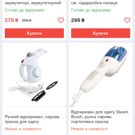
акумуляторі, акумуляторний
см, гардеробна палиця
прилад для зняття катишок з
Готово до відправки
Готово до відправки
одягу
279
299
₴
₴
299 ₴
Купити
Купити
Відпарювач для одягу Steam
Ручний відпарювач, парова
Brush, ручна парова
праска для одягу
портативна праска
Немає в наявності
Немає в наявності