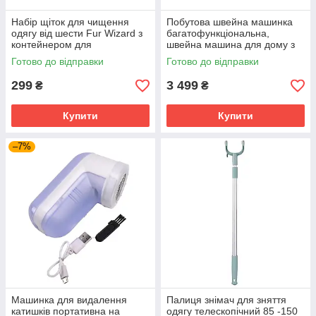
Набір щіток для чищення
Побутова швейна машинка
одягу від шести Fur Wizard з
багатофункціональна,
контейнером для
швейна машина для дому з
самоочещення - 2 шт
підсвічуванням
Готово до відправки
Готово до відправки
299
3 499
₴
₴
Купити
Купити
–7%
Машинка для видалення
Палиця знімач для зняття
катишків портативна на
одягу телескопічний 85 -150