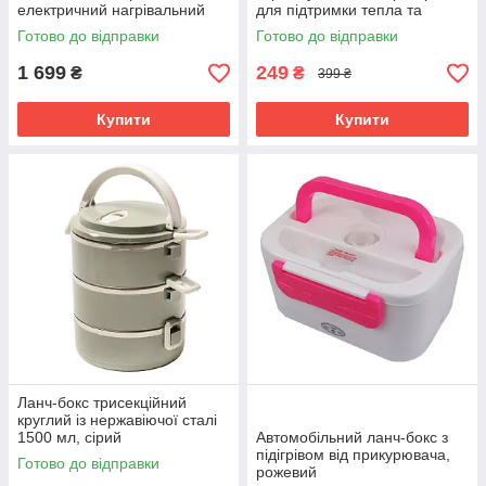
електричний нагрівальний
для підтримки тепла та
харчовий контейнер для їжі.
нагрівання продуктів
Готово до відправки
Готово до відправки
1 699
249
₴
₴
399 ₴
Купити
Купити
Ланч-бокс трисекційний
круглий із нержавіючої сталі
1500 мл, сірий
Автомобільний ланч-бокс з
підігрівом від прикурювача,
Готово до відправки
рожевий