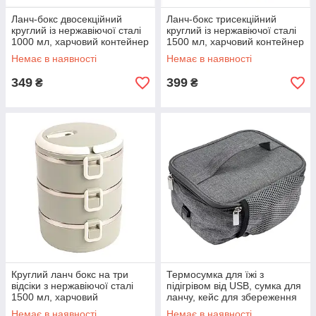
Ланч-бокс двосекційний
Ланч-бокс трисекційний
круглий із нержавіючої сталі
круглий із нержавіючої сталі
1000 мл, харчовий контейнер
1500 мл, харчовий контейнер
подвійний з ручкою, Сірий
потрійний з ручками, М'ятний
Немає в наявності
Немає в наявності
349
399
₴
₴
Круглий ланч бокс на три
Термосумка для їжі з
відсіки з нержавіючої сталі
підігрівом від USB, сумка для
1500 мл, харчовий
ланчу, кейс для збереження
термоконтейнер для їжі, сіро-
тепла та підігріву продуктів
Немає в наявності
Немає в наявності