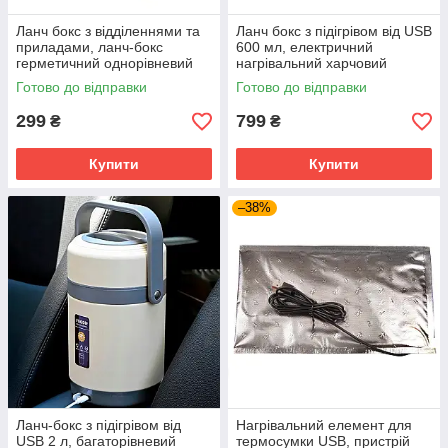
Ланч бокс з відділеннями та
Ланч бокс з підігрівом від USB
приладами, ланч-бокс
600 мл, електричний
герметичний однорівневий
нагрівальний харчовий
на 3 відсіки з ложкою та
контейнер для їжі
Готово до відправки
Готово до відправки
паличками
299
799
₴
₴
Купити
Купити
–38%
Ланч-бокс з підігрівом від
Нагрівальний елемент для
USB 2 л, багаторівневий
термосумки USB, пристрій