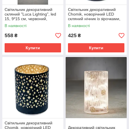
Світильник декоративний
Світильник декоративний
скляний "Luca Lighting", led
Chomik, новорічний LED
15, 9*15 см, червоний,
скляний нічник із зірочками,
сніжинки, 3АА
9х10 см, Чорний
В наявності
В наявності
558
425
₴
₴
Купити
Купити
Світильник декоративний
Chomik, новорічний LED
Декоративний світильник