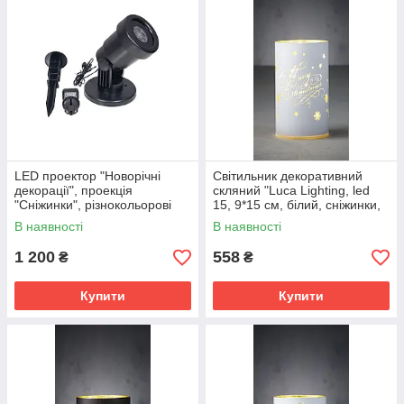
LED проектор "Новорічні
Світильник декоративний
декорації", проекція
скляний "Luca Lighting, led
"Сніжинки", різнокольорові
15, 9*15 см, білий, сніжинки,
8109
3АА
В наявності
В наявності
1 200
558
₴
₴
Купити
Купити