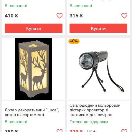
В наявності
В наявності
410
315
₴
₴
Купити
Купити
–6%
Світлодіодний кольоровий
Ліхтар декоративний "Luca",
ліхтарик проектор зі
декор в асортименті
штативом для вечірок
В наявності
Готово до відправки
780
329
₴
₴
349 ₴