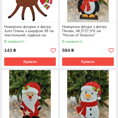
Новорічна фігурка із фетру
Новорічна фігура з фетру
Jumi Олень з шарфом 38 см
Пінгвін, 46,5*27,5*6 см
текстильний, підвіска на
"House of Seasons"
ялинку
В наявності
В наявності
143
594
₴
₴
Купити
Купити