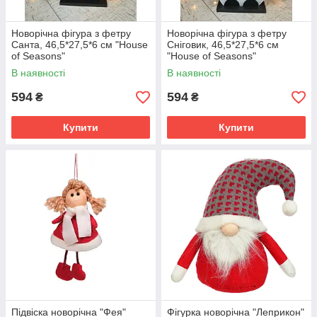
Новорічна фігура з фетру
Новорічна фігура з фетру
Санта, 46,5*27,5*6 см "House
Сніговик, 46,5*27,5*6 см
of Seasons"
"House of Seasons"
В наявності
В наявності
594
594
₴
₴
Купити
Купити
Підвіска новорічна "Фея"
Фігурка новорічна "Леприкон"