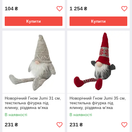
білим
104
1 254
₴
₴
Купити
Купити
Новорічний Гном Jumi 31 см,
Новорічний Гном Jumi 35 см,
текстильна фігурка під
текстильна фігурка під
ялинку, різдвяна м'яка
ялинку, різдвяна м'яка
іграшка, сірий
іграшка, сірий з червоним
В наявності
В наявності
231
231
₴
₴