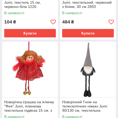
Jumi, текстиль 15 см,
Jumi, текстильний, червоний
червоно-біла 1226
з білим, 30 см 2893
В наявності
В наявності
104
484
₴
₴
Купити
Купити
Новорічна іграшка на ялинку
Новорічний Гном на
"Фея" Jumi, ялинкова
телескопічних ніжках Jumi
текстильна підвіска 15 см, з
90/130 см, текстильна
дзвіночками, червона
фігурка під ялинку, сірий з
В наявності
В наявності