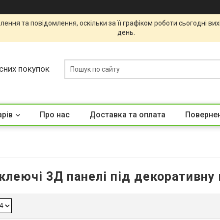
ення та повідомлення, оскільки за її графіком роботи сьогодні ви
день.
сних покупок
арів
Про нас
Доставка та оплата
Повернен
клеючі 3Д панелі під декоративну 