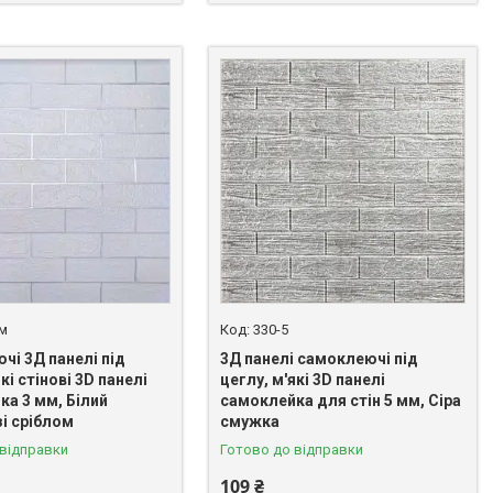
-м
330-5
чі 3Д панелі під
3Д панелі самоклеючі під
кі стінові 3D панелі
цеглу, м'які 3D панелі
ка 3 мм, Білий
самоклейка для стін 5 мм, Сіра
і сріблом
смужка
 відправки
Готово до відправки
109 ₴