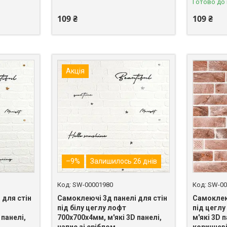
Готово до
109 ₴
109 ₴
Акція
–9%
Залишилось 26 днів
SW-00001980
SW-00
 для стін
Самоклеючі 3д панелі для стін
Самоклеюч
під білу цеглу лофт
під цеглу
 панелі,
700х700х4мм, м'які 3D панелі,
м'які 3D 
напис зі сріблом
коричнев