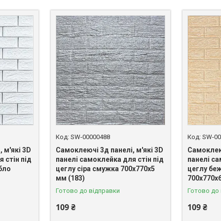
SW-00000488
SW-00
 м'які 3D
Самоклеючі 3д панелі, м'які 3D
Самоклеюч
 стін під
панелі самоклейка для стін під
панелі са
бло
цеглу сіра смужка 700x770x5
цеглу бе
мм (183)
700x770x6
Готово до відправки
Готово до
109 ₴
109 ₴