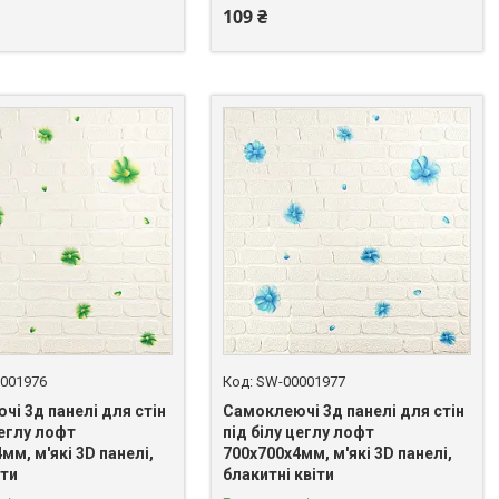
109 ₴
001976
SW-00001977
і 3д панелі для стін
Самоклеючі 3д панелі для стін
цеглу лофт
під білу цеглу лофт
мм, м'які 3D панелі,
700х700х4мм, м'які 3D панелі,
іти
блакитні квіти