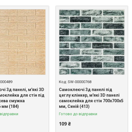
000489
SW-00000768
і 3д панелі, м'які 3D
Самоклеючі 3д панелі під
моклейка для стін під
цеглу клінкер, м'які 3D панелі
жева смужка
самоклейка для стін 700x700x5
 мм (184)
мм, Синій (413)
 відправки
Готово до відправки
109 ₴