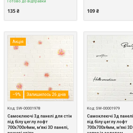
Готово до відправки
135 ₴
109 ₴
Акція
–9%
Залишилось 26 днів
SW-00001978
SW-00001979
Самоклеючі 3д панелі для стін
Самоклеючі 3д панелі
під білу цеглу лофт
під білу цеглу лофт
700х700х4мм, м'які 3D панелі,
700х700х4мм, м'які 3D
рожеві квіти
напис із золотом