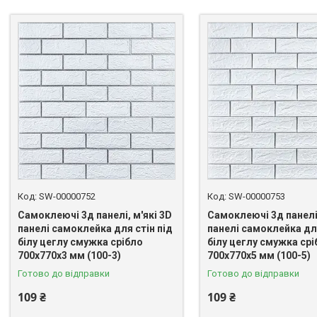
SW-00000752
SW-00000753
Самоклеючі 3д панелі, м'які 3D
Самоклеючі 3д панелі,
панелі самоклейка для стін під
панелі самоклейка для
білу цеглу смужка срібло
білу цеглу смужка срі
700х770х3 мм (100-3)
700х770х5 мм (100-5)
Готово до відправки
Готово до відправки
109 ₴
109 ₴