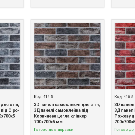
414-5
416-5
для стін,
3D панелі самоклеючі для стін,
3D панелі
під Сіро-
3Д панелі самоклейка під
3Д панелі
0х700х5
Коричнева цегла клінкер
Рожеву ц
700х700х5 мм
700х700х
Готово до відправки
Готово до