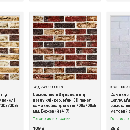
SW-00001183
100-3
 під
Самоклеючі 3д панелі під
Самоклею
D панелі
цеглу клінкер, м'які 3D панелі
цеглу, м'я
700x700x5
самоклейка для стін 700х700х5
самоклей
мм, Бежевий (417)
матовий з
Готово до відправки
Готово до
109 ₴
89 ₴