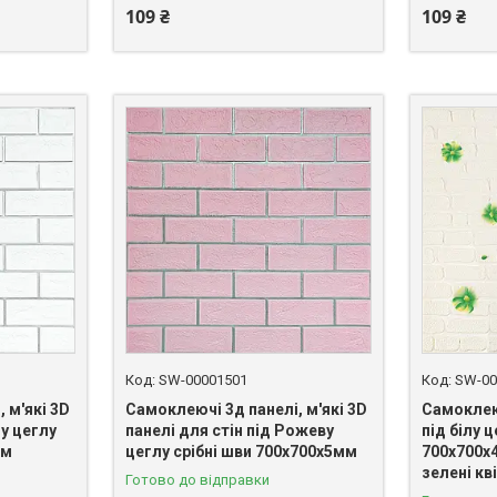
109 ₴
109 ₴
SW-00001501
SW-00
 м'які 3D
Самоклеючі 3д панелі, м'які 3D
Самоклеюч
лу цеглу
панелі для стін під Рожеву
під білу 
мм
цеглу срібні шви 700х700х5мм
700х700х4
зелені кв
Готово до відправки