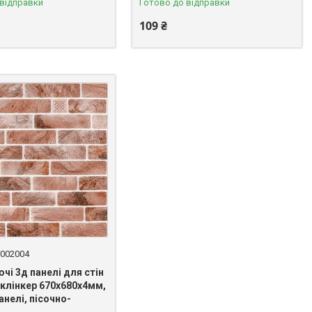
 відправки
Готово до відправки
109 ₴
002004
і 3д панелі для стін
 клінкер 670х680х4мм,
панелі, пісочно-
і