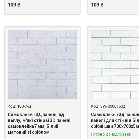
109 ₴
109 ₴
100-7-м
SW-00001502
Самоклеючі 3Д панелі під
Самоклеючі 3д панелі,
цеглу, м'які стінові 3D панелі
панелі для стін під Бі
самоклейка7 мм, Білий
срібні шви 700х700х5
матовий зі сріблом
Готово до відправки