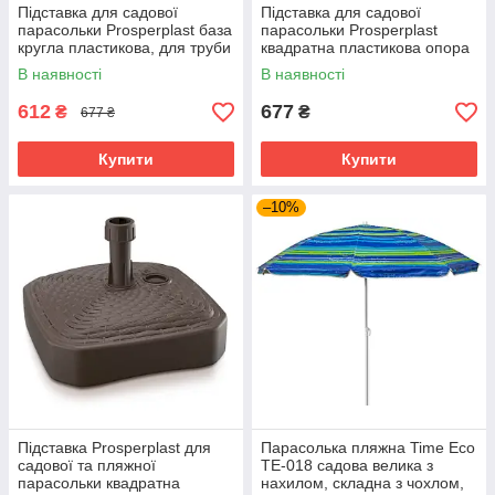
Підставка для садової
Підставка для садової
парасольки Prosperplast база
парасольки Prosperplast
кругла пластикова, для труби
квадратна пластикова опора
20-26 мм, на 10 л, зелена
тримач, 12 л, сіра
В наявності
В наявності
612
677
₴
₴
677 ₴
Купити
Купити
–10%
Підставка Prosperplast для
Парасолька пляжна Time Eco
садової та пляжної
TE-018 садова велика з
парасольки квадратна
нахилом, складна з чохлом,