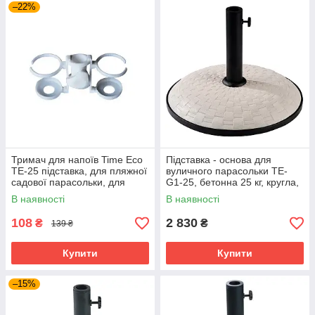
–22%
Тримач для напоїв Time Eco
Підставка - основа для
TE-25 підставка, для пляжної
вуличного парасольки TE-
садової парасольки, для
G1-25, бетонна 25 кг, кругла,
стійки 25-32 мм
біла
В наявності
В наявності
108
2 830
₴
₴
139 ₴
Купити
Купити
–15%