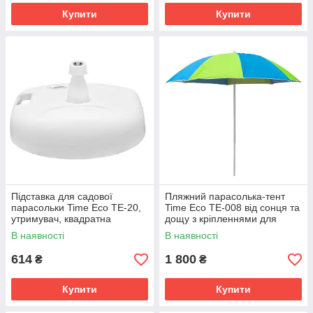
Купити
Купити
Підставка для садової
Пляжний парасолька-тент
парасольки Time Eco TE-20,
Time Eco TE-008 від сонця та
утримувач, квадратна
дощу з кріпленнями для
пластикова опора, з
фіксації тенту
В наявності
В наявності
адаптером, на 20 л
614
1 800
₴
₴
Купити
Купити