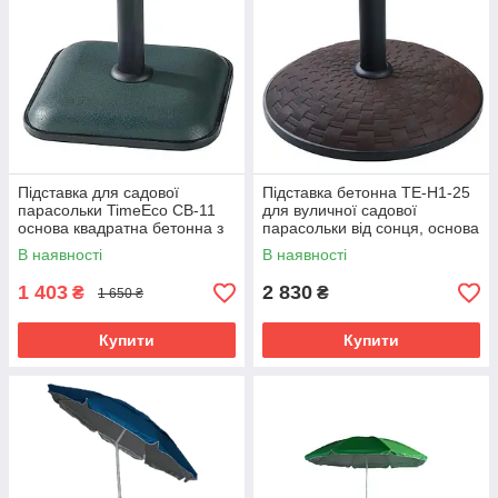
Підставка для садової
Підставка бетонна TE-H1-25
парасольки TimeEco CB-11
для вуличної садової
основа квадратна бетонна з
парасольки від сонця, основа
адаптером та фіксатором, 11
кругла під ротанг, 25 кг
В наявності
В наявності
кг, зелена
1 403
2 830
₴
₴
1 650 ₴
Купити
Купити