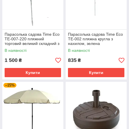
Парасолька садова Time Eco
Парасолька садова Time Eco
TE-007-220 пляжний
TE-002 пляжна кругла з
торговий великий складний з
нахилом, зелена
нахилом та клапаном
В наявності
В наявності
антивітер, блакитний
1 500
835
₴
₴
Купити
Купити
–15%