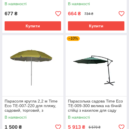
пластикова, на 12 л,
1,8 м, смугаста
В наявності
В наявності
коричнева
різнокольорова
677
664
₴
₴
734 ₴
Купити
Купити
–10%
Парасоля кругла 2,2 м Time
Парасолька садова Time Eco
Eco TE-007-220 для пляжу,
ТЕ-009-300 велика на бічній
садовий, торговий, з
стійці з нахилом для саду
напиленням, клапаном та
дачі кафе вулиці, Зелений
В наявності
В наявності
нахилом, жовтий
1 500
5 913
₴
₴
6 570 ₴