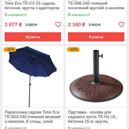
Time Eco TE-C2-15 садова,
TE-006-240 пляжний
бетонна, кругла з адаптером
посилений круглий з нахилом
та фіксатором, 15 кг, зелена
та системою антивітер, у
В наявності
В наявності
чохлі, Синій
1 877
2 160
₴
₴
2 085 ₴
2 400 ₴
Купити
Купити
–15%
–15%
Парасолька садова Time Eco
Підставка - основа для
TE-003-240 пляжний великий
садового зонта TE-H1-15,
з нахилом, 8 спиць, синій
бетонна 15 кг, кругла,
коричнева
В наявності
В наявності