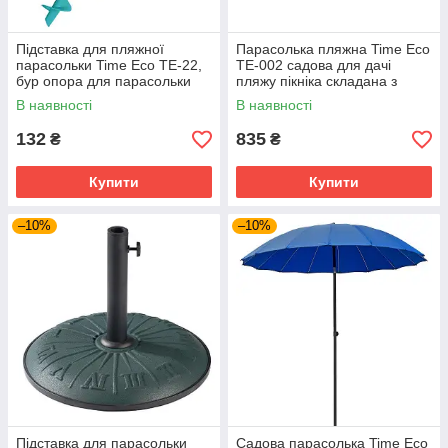
Підставка для пляжної
Парасолька пляжна Time Eco
парасольки Time Eco ТЕ-22,
TE-002 садова для дачі
бур опора для парасольки
пляжу пікніка складана з
для фіксації в піску,
нахилом, діагональ 2 метри,
В наявності
В наявності
блакитний
блакитний
132
835
₴
₴
Купити
Купити
–10%
–10%
Підставка для парасольки
Садова парасолька Time Eco