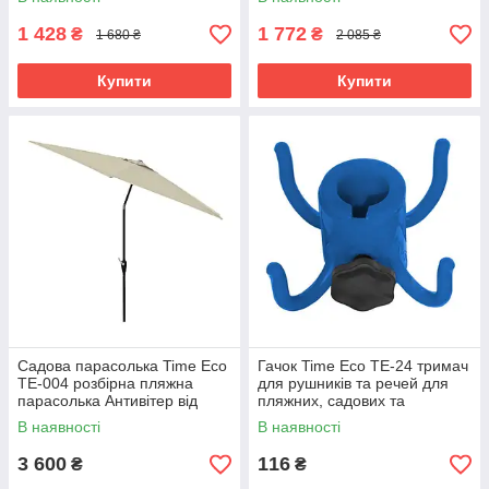
1 428
1 772
₴
₴
1 680 ₴
2 085 ₴
Купити
Купити
Садова парасолька Time Eco
Гачок Time Eco ТЕ-24 тримач
TE-004 розбірна пляжна
для рушників та речей для
парасолька Антивітер від
пляжних, садових та
сонця з нахилом, 6 спиць,
туристичних парасольок,
В наявності
В наявності
бежевий
блакитний
3 600
116
₴
₴