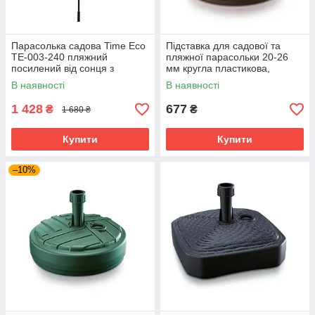
Парасолька садова Time Eco
Підставка для садової та
TE-003-240 пляжний
пляжної парасольки 20-26
посилений від сонця з
мм кругла пластикова,
системою антивітер та
тримач, коричнева
В наявності
В наявності
нахилом, Бежевий
1 428
677
₴
₴
1 680 ₴
Купити
Купити
–10%