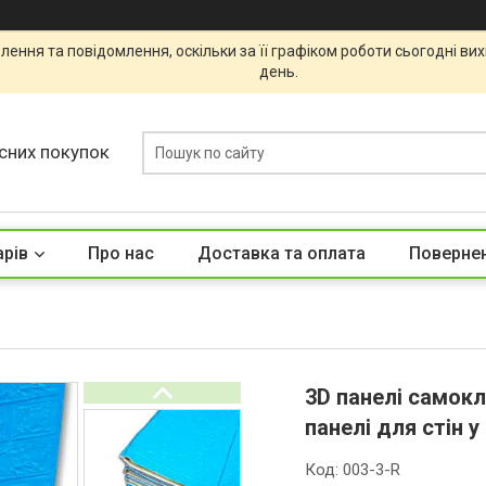
ення та повідомлення, оскільки за її графіком роботи сьогодні ви
день.
сних покупок
арів
Про нас
Доставка та оплата
Повернен
3D панелі самокл
панелі для стін у
Код:
003-3-R