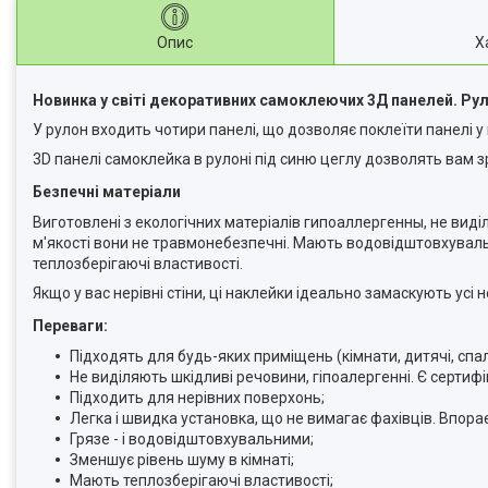
Опис
Х
Новинка у світі декоративних самоклеючих 3Д панелей. Ру
У рулон входить чотири панелі, що дозволяє поклеїти панелі у
3D панелі самоклейка в рулоні під синю цеглу дозволять вам з
Безпечні матеріали
Виготовлені з екологічних матеріалів гипоаллергенны, не виді
м'якості вони не травмонебезпечні. Мають водовідштовхувальні 
теплозберігаючі властивості.
Якщо у вас нерівні стіни, ці наклейки ідеально замаскують усі
Переваги:
Підходять для будь-яких приміщень (кімнати, дитячі, спальн
Не виділяють шкідливі речовини, гіпоалергенні. Є сертифік
Підходить для нерівних поверхонь;
Легка і швидка установка, що не вимагає фахівців. Впора
Грязе - і водовідштовхувальними;
Зменшує рівень шуму в кімнаті;
Мають теплозберігаючі властивості;