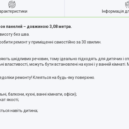
арактеристики
Інформація д
лон панелей – довжиною 3,08 метра.
 висоту без шва.
робити ремонт у приміщенні самостійно за 30 хвилин.
ляють шкідливих речовин, тому ідеально підходять для дитячих і сп
властивості, можуть бути встановлені на кухні і у ванній кімнаті. 
 недоліки ремонту! Клеяться на будь-яку поверхню.
і, балкони, кухні, ванні кімнати, офіси);
ат якості;
ється навіть дитина;