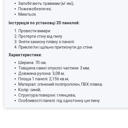
Запобігають травмам (м' які);
Пожежобезпечні;
Миються.
Інструкція по установці 3D панелей:
Провести виміри
Протерти стіну від пилу
Зняти захисну плівку з панелі
Приклеїти і щільно притиснути до стіни
Характеристики:
Ширина: 70 см;
Товщина самої опуклої частини: 3 мм;
Довжина рулона: 3,08 м;
Площа 1 панелі: 2,156 кв.м;
Матеріал: спінений поліпропілен, ПВХ плівка;
Колір: синій;
Структура поверхні: глянцева;
Особливості панелі: під однотонну цеглину.