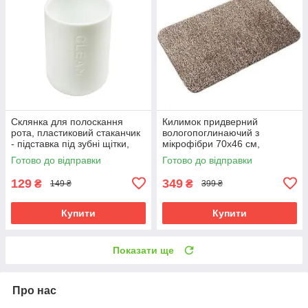
Склянка для полоскання
Килимок придверний
рота, пластиковий стаканчик
вологопоглинаючий з
- підставка під зубні щітки,
мікрофібри 70х46 см,
Білий
Бежевий
Готово до відправки
Готово до відправки
129
349
₴
₴
149 ₴
399 ₴
Купити
Купити
Показати ще
Про нас