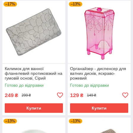
–17%
–13%
Килимок для ванної
Органайзер - диспенсер для
фланелевий протиковзкий на
ватних дисків, яскраво-
гумовій основі, Сірий
рожевий
Готово до відправки
Готово до відправки
249
129
₴
₴
299 ₴
149 ₴
Купити
Купити
–13%
–13%