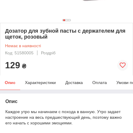
Дозатор для зубной пасты с держателем для
щеток, розовый
Немає в наявності
Код: 51580005
Роздріб
129
₴
Опис
Характеристики
Доставка
Оплата
Умови п
Опис
Каждое утро мы начинаем с похода в ванную. Утро задает
настроение на весь предшествующий день, поэтому важно
его начать с хорошими эмоциями.