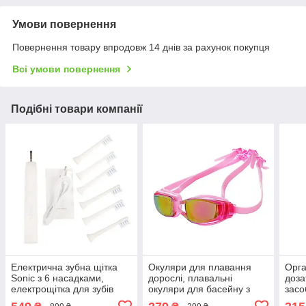
Умови повернення
Повернення товару впродовж 14 днів за рахунок покупця
Всі умови повернення
Подібні товари компанії
Електрична зубна щітка
Окуляри для плавання
Орга
Sonic з 6 насадками,
дорослі, плавальні
доза
електрощітка для зубів
окуляри для басейну з
засо
акумуляторна
берушами і затискачем
для 