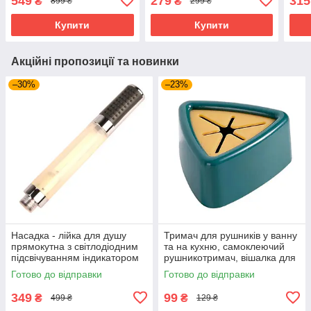
549
279
315
₴
₴
899 ₴
299 ₴
для носа, Рожевий
губо
Купити
Купити
Акційні пропозиції та новинки
–30%
–23%
Насадка - лійка для душу
Тримач для рушників у ванну
прямокутна з світлодіодним
та на кухню, самоклеючий
підсвічуванням індикатором
рушникотримач, вішалка для
температури
рушника, Зелений
Готово до відправки
Готово до відправки
349
99
₴
₴
499 ₴
129 ₴