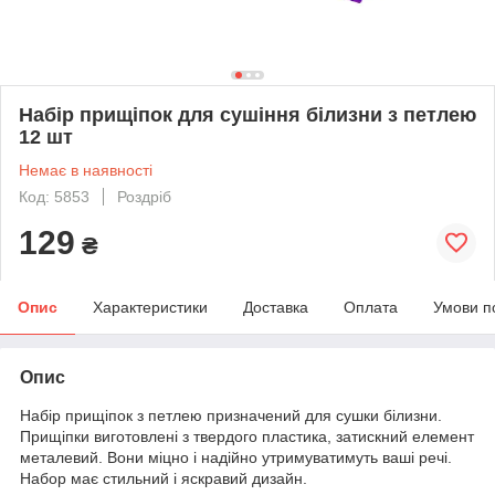
Набір прищіпок для сушіння білизни з петлею
12 шт
Немає в наявності
Код: 5853
Роздріб
129
₴
Опис
Характеристики
Доставка
Оплата
Умови п
Опис
Набір прищіпок з петлею призначений для сушки білизни.
Прищіпки виготовлені з твердого пластика, затискний елемент
металевий. Вони міцно і надійно утримуватимуть ваші речі.
Набор має стильний і яскравий дизайн.