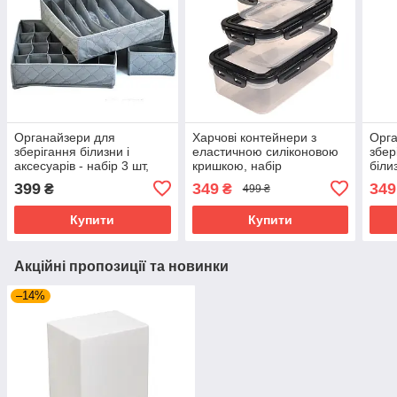
Органайзери для
Харчові контейнери з
Орга
зберігання білизни і
еластичною силіконовою
збер
аксесуарів - набір 3 шт,
кришкою, набір
біли
Сірий
герметичних лотків для
нейл
399
349
349
₴
₴
499 ₴
зберігання та
Сіри
заморожування 3 шт
Купити
Купити
Акційні пропозиції та новинки
–14%