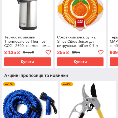
Термос помповий
Соковижималка ручна
Тер
Thermocafe by Thermos
Snips Citrus Juicer для
МАР1
CO2 - 2500, термос-помпа
цитрусових, об'єм 0.7 л
колб
із нержавіючої сталі 2.5 л
3 135
255
969
₴
₴
3 465 ₴
280 ₴
Купити
Купити
Акційні пропозиції та новинки
–25%
–24%