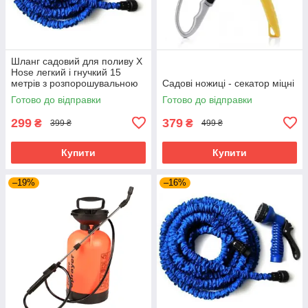
Шланг садовий для поливу X
Hose легкий і гнучкий 15
метрів з розпорошувальною
Садові ножиці - секатор міцні
насадкою, Синій
Готово до відправки
Готово до відправки
299
379
₴
₴
399 ₴
499 ₴
Купити
Купити
–19%
–16%