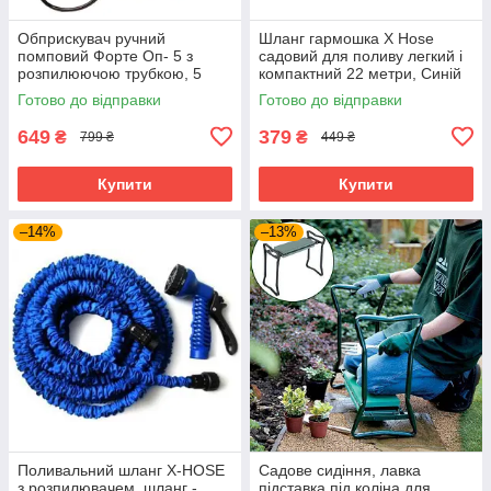
Обприскувач ручний
Шланг гармошка X Hose
помповий Форте Оп- 5 з
садовий для поливу легкий і
розпилюючою трубкою, 5
компактний 22 метри, Синій
літрів
Готово до відправки
Готово до відправки
649
379
₴
₴
799 ₴
449 ₴
Купити
Купити
–14%
–13%
Поливальний шланг X-HOSE
Садове сидіння, лавка
з розпилювачем, шланг -
підставка під коліна для