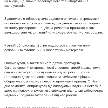
на місце, що значно полегшує його транспортування і
експлуатацію.
З допомогою обприскувача садового ви зможете зрошувати,
поливати і захищати рослини від шкідників і хвороб. Завдяки
якісному розпорошення, діюча речовина проникає в самі
важкодоступні місця і надійно утримується на листках рослин.
Ручний обприскувач 2 л не піддається впливу хімічних
речовин і виготовлений із зносостійких матеріалів.
Обприскувач, а також всі його деталі проходять
багаторівневий контроль якості в процесі виробництва, тому
садовий аксесуар прослужить вам довгі роки. Широка
горловина дозволяє легко заливати і змішувати рідини в
обприскувач, а також, з легкістю промивати прилад. Стійке
дно захистить обприскувач від випадкових падінь, а нековзна
шорстка поверхня рукоятки з виїмками під пальці забезпечить
надійний і зручний захоплення під час роботи.
Максимальна температура рідини, що заливається, для