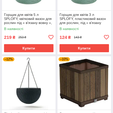
Горщик для квітів 5 л
Горщик для квітів 3 л
SPLOFY, квітковий вазон для
SPLOFY, пластиковий вазон
рослин під « в'язану вовну »,
для рослин, під « в'язану
бірюзовий
вовну », бірюзовий
В наявності
В наявності
219
124
₴
₴
253 ₴
143 ₴
Купити
Купити
–12%
–10%