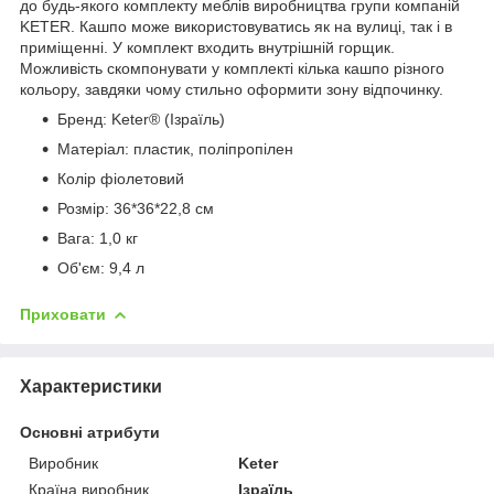
до будь-якого комплекту меблів виробництва групи компаній
KETER. Кашпо може використовуватись як на вулиці, так і в
приміщенні. У комплект входить внутрішній горщик.
Можливість скомпонувати у комплекті кілька кашпо різного
кольору, завдяки чому стильно оформити зону відпочинку.
Бренд: Keter® (Ізраїль)
Матеріал: пластик, поліпропілен
Колір фіолетовий
Розмір: 36*36*22,8 см
Вага: 1,0 кг
Об'єм: 9,4 л
Приховати
Характеристики
Основні атрибути
Виробник
Keter
Країна виробник
Ізраїль