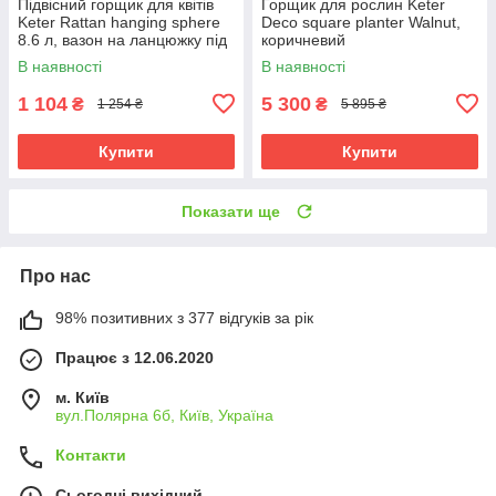
Підвісний горщик для квітів
Горщик для рослин Keter
Keter Rattan hanging sphere
Deco square planter Walnut,
8.6 л, вазон на ланцюжку під
коричневий
ротанг, антрацит
В наявності
В наявності
1 104
5 300
₴
₴
1 254 ₴
5 895 ₴
Купити
Купити
Показати ще
Про нас
98% позитивних з 377 відгуків за рік
Працює з 12.06.2020
м. Київ
вул.Полярна 6б, Київ, Україна
Контакти
Сьогодні вихідний