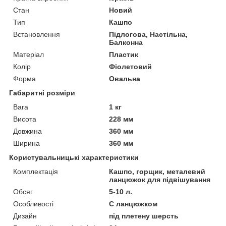
Стан
Новий
Тип
Кашпо
Встановлення
Підлогова, Настільна,
Балконна
Матеріал
Пластик
Колір
Фіолетовий
Форма
Овальна
Габаритні розміри
Вага
1 кг
Висота
228 мм
Довжина
360 мм
Ширина
360 мм
Користувальницькі характеристики
Комплектація
Кашпо, горщик, металевий
ланцюжок для підвішування
Обсяг
5-10 л.
Особливості
C ланцюжком
Дизайн
під плетену шерсть