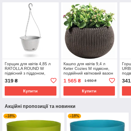
Горщик для квітів 4,85 л
Кашпо для квітів 9,4 л
Горщ
RATOLLA ROUND W
Keter Cozies M підвісне,
URB
підвісний з піддоном,
подвійний квітковий вазон
подв
вазон квітковий,
під «в'язану вовну»,
плас
319
1 565
341
₴
₴
1 650 ₴
пластиковий під ротанг,
коричневий
квіт
білий
сіри
Купити
Купити
Акційні пропозиції та новинки
–18%
–18%