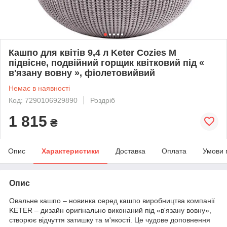
Кашпо для квітів 9,4 л Keter Cozies M
підвісне, подвійний горщик квітковий під «
в'язану вовну », фіолетовийвий
Немає в наявності
Код: 7290106929890
Роздріб
1 815
₴
Опис
Характеристики
Доставка
Оплата
Умови 
Опис
Овальне кашпо – новинка серед кашпо виробництва компанії
KETER – дизайн оригінально виконаний під «в'язану вовну»,
створює відчуття затишку та м'якості. Це чудове доповнення