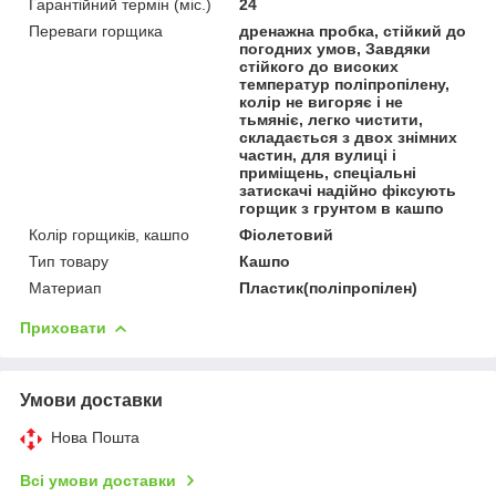
Гарантійний термін (міс.)
24
Переваги горщика
дренажна пробка, стійкий до
погодних умов, Завдяки
стійкого до високих
температур поліпропілену,
колір не вигоряє і не
тьмяніє, легко чистити,
складається з двох знімних
частин, для вулиці і
приміщень, спеціальні
затискачі надійно фіксують
горщик з грунтом в кашпо
Колір горщиків, кашпо
Фіолетовий
Тип товару
Кашпо
Материап
Пластик(поліпропілен)
Приховати
Умови доставки
Нова Пошта
Всі умови доставки