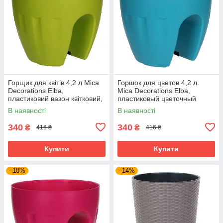
Горщик для квітів 4,2 л Mica
Горшок для цветов 4,2 л.
Decorations Elba,
Mica Decorations Elba,
пластиковий вазон квітковий,
пластиковый цветочный
зелений
вазон, для улицы и
В наявності
В наявності
помещений, бирюзовый
340
340
₴
₴
416 ₴
416 ₴
Купити
Купити
–18%
–14%