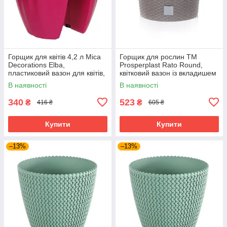
Горщик для квітів 4,2 л Mica
Горщик для рослин TM
Decorations Elba,
Prosperplast Rato Round,
пластиковий вазон для квітів,
квітковий вазон із вкладишем
для вулиці та приміщень,
пластиковий 7,5/8,7 л,
В наявності
В наявності
рожевий
Бежевий
340
523
₴
₴
416 ₴
605 ₴
Купити
Купити
–13%
–13%