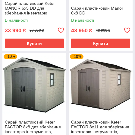
Сарай пластиковий Keter
MANOR 6x5 DD для
Сарай пластиковий Manor
зберігання інвентарю
6x8 DD
інструментів, садовий
В наявності
В наявності
будиночок, хозблок, сірий
33 990
43 950
₴
₴
37 950 ₴
48 900 ₴
Купити
Купити
–10%
–10%
Сарай пластиковий Keter
Сарай пластиковий Keter
FACTOR 8x8 для зберігання
FACTOR 8x11 для зберігання
інвентарю інструментів,
інвентарю інструментів,