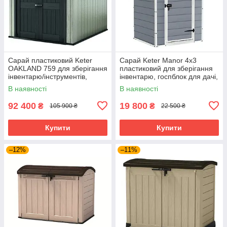
Сарай пластиковий Keter
Сарай Keter Manor 4x3
OAKLAND 759 для зберігання
пластиковий для зберігання
інвентарю/інструментів,
інвентарю, госпблок для дачі,
садовий будиночок, дачний
садовий будиночок, сірий
В наявності
В наявності
хозблок, сірий
92 400
19 800
₴
₴
105 900 ₴
22 500 ₴
Купити
Купити
–12%
–11%