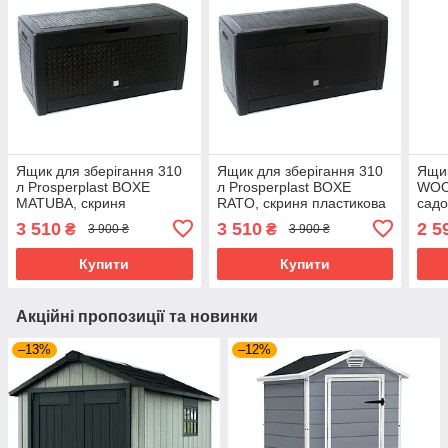
Ящик для зберігання 310
Ящик для зберігання 310
Ящик
л Prosperplast BOXE
л Prosperplast BOXE
WOO
MATUBA, скриня
RATO, скриня пластикова
садо
пластикова велика,
для дачі веранди балкона,
скри
3 510
3 510
2 5
₴
₴
3 900 ₴
3 900 ₴
коричнева
коричневий
Кор
Купити
Купити
Акційні пропозиції та новинки
–13%
–12%