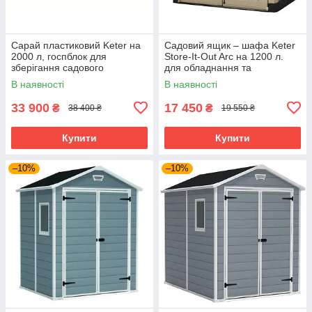
Сарай пластиковий Keter на
Садовий ящик – шафа Keter
2000 л, госпблок для
Store-It-Out Arc на 1200 л.
зберігання садового
для обладнання та
інвентарю, інструментів, баків
інструментів, пластиковий
В наявності
В наявності
для сміття
пластиковий з дверцятами
33 900
17 450
₴
₴
38 400 ₴
19 550 ₴
Купити
Купити
–10%
–10%