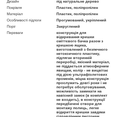
Дизайн
під натуральне дерево
Покрівля
Пластик, поліпропілен
Матеріал
Пластик, поліпропілен
Особливості підлоги
Прогумований, укріплений
Поріг
Закруглений
Переваги
конструкція для
відкривання кришки
сміттєвого бачка разом з
кришкою ящика,
виготовлений з безпечного
нетоксичного пластику,
підлягає вторинній
переробці, якісний матеріал,
не піддається атмосферним
явищам, колір - не вицвітає
під дією ультрафіолетових
променів, міцна конструкція
прослужить довгі роки і не
потребує обслуговування,
можливість замикати на
навісний замок (в комплект
не входить), в конструкції
передбачені отвори для
монтажу полиць, легке
відкриття кришки завдяки
гідравлічним пистонам,