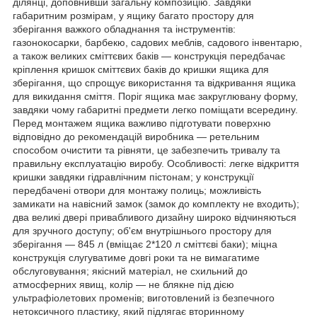
ділянці, доповнивши загальну композицію. Завдяки
габаритним розмірам, у ящику багато простору для
зберігання важкого обладнання та інструментів:
газонокосарки, барбекю, садових меблів, садового інвентарю,
а також великих сміттєвих баків — конструкція передбачає
кріплення кришок сміттєвих баків до кришки ящика для
зберігання, що спрощує використання та відкривання ящика
для викидання сміття. Поріг ящика має закруглювану форму,
завдяки чому габаритні предмети легко поміщати всередину.
Перед монтажем ящика важливо підготувати поверхню
відповідно до рекомендацій виробника — ретельним
способом очистити та рівняти, це забезпечить тривалу та
правильну експлуатацію виробу. Особливості: легке відкриття
кришки завдяки гідравлічним пістонам; у конструкції
передбачені отвори для монтажу полиць; можливість
замикати на навісний замок (замок до комплекту не входить);
два великі двері привабливого дизайну широко відчиняються
для зручного доступу; об'єм внутрішнього простору для
зберігання — 845 л (вміщає 2*120 л сміттєві баки); міцна
конструкція слугуватиме довгі роки та не вимагатиме
обслуговування; якісний матеріал, не схильний до
атмосферних явищ, колір — не блякне під дією
ультрафіолетових променів; виготовлений із безпечного
нетоксичного пластику, який підлягає вторинному