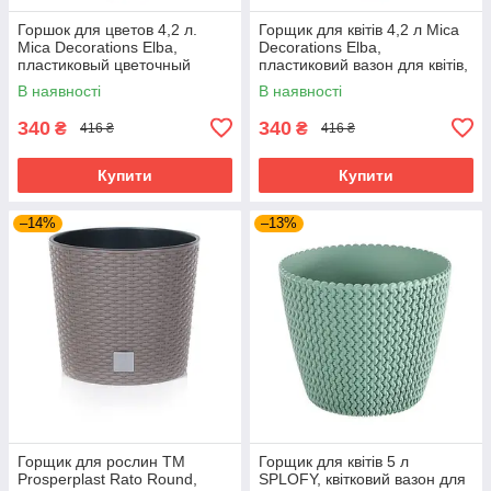
Горшок для цветов 4,2 л.
Горщик для квітів 4,2 л Mica
Mica Decorations Elba,
Decorations Elba,
пластиковый цветочный
пластиковий вазон для квітів,
вазон, для улицы и
для вулиці та приміщень,
В наявності
В наявності
помещений, бирюзовый
рожевий
340
340
₴
₴
416 ₴
416 ₴
Купити
Купити
–14%
–13%
Горщик для рослин TM
Горщик для квітів 5 л
Prosperplast Rato Round,
SPLOFY, квітковий вазон для