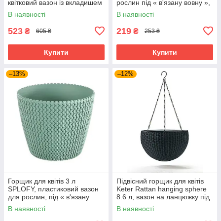
квітковий вазон із вкладишем
рослин під « в'язану вовну »,
пластиковий 7,5/8,7 л,
бірюзовий
В наявності
В наявності
Бежевий
523
219
₴
₴
605 ₴
253 ₴
Купити
Купити
–13%
–12%
Горщик для квітів 3 л
Підвісний горщик для квітів
SPLOFY, пластиковий вазон
Keter Rattan hanging sphere
для рослин, під « в'язану
8.6 л, вазон на ланцюжку під
вовну », бірюзовий
ротанг, антрацит
В наявності
В наявності