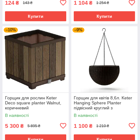
124
1 104
₴
₴
143 ₴
1 254 ₴
Купити
Купити
–10%
–9%
Горщик для рослин Keter
Горщик для квітів 8,6л. Keter
Deco square planter Walnut,
Hanging Sphere Planter
коричневий
підвісний круглий з
ланцюжком, Коричневий
В наявності
В наявності
5 300
1 100
₴
₴
5 895 ₴
1 210 ₴
Купити
Купити