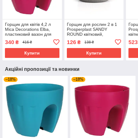
Горщик для квітів 4,2 л
Горщик для рослин 2 в 1
Горщ
Mica Decorations Elba,
Prosperplast SANDY
Pros
пластиковий вазон для
ROUND квітковий,
квіт
квітів, для вулиці та
подвійний пластиковий
вкла
340
126
523
₴
₴
416 ₴
138 ₴
приміщень, рожевий
вазон для квітів 1,7 л сірий
7,5/
Купити
Купити
Акційні пропозиції та новинки
–18%
–18%