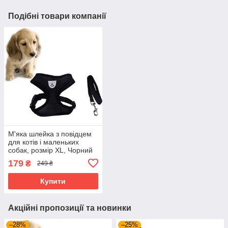
Подібні товари компанії
М'яка шлейка з повідцем
для котів і маленьких
собак, розмір ХL, Чорний
179
₴
249 ₴
Купити
Акційні пропозиції та новинки
–28%
–25%