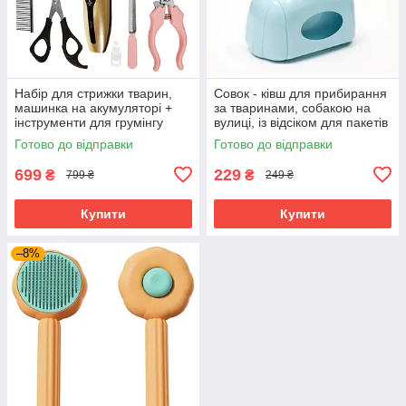
Набір для стрижки тварин,
Совок - ківш для прибирання
машинка на акумуляторі +
за тваринами, собакою на
інструменти для грумінгу
вулиці, із відсіком для пакетів
котів та собак
Готово до відправки
Готово до відправки
699
229
₴
₴
799 ₴
249 ₴
Купити
Купити
–8%