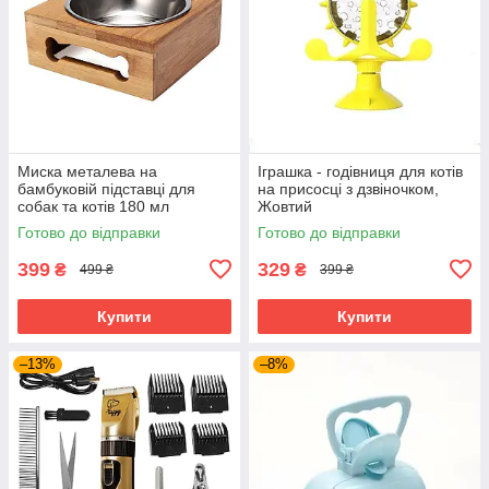
Миска металева на
Іграшка - годівниця для котів
бамбуковій підставці для
на присосці з дзвіночком,
собак та котів 180 мл
Жовтий
Готово до відправки
Готово до відправки
399
329
₴
₴
499 ₴
399 ₴
Купити
Купити
–13%
–8%