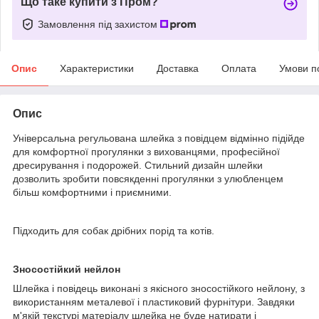
Що таке купити з Пром?
Замовлення під захистом
Опис
Характеристики
Доставка
Оплата
Умови п
Опис
Універсальна регульована шлейка з повідцем відмінно підійде
для комфортної прогулянки з вихованцями, професійної
дресирування і подорожей. Стильний дизайн шлейки
дозволить зробити повсякденні прогулянки з улюбленцем
більш комфортними і приємними.
Підходить для собак дрібних порід та котів.
Зносостійкий нейлон
Шлейка і повідець виконані з якісного зносостійкого нейлону, з
використанням металевої і пластиковий фурнітури. Завдяки
м'якій текстурі матеріалу шлейка не буде натирати і