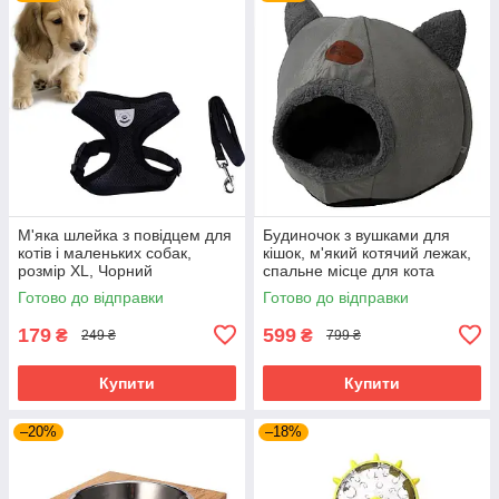
М'яка шлейка з повідцем для
Будиночок з вушками для
котів і маленьких собак,
кішок, м'який котячий лежак,
розмір ХL, Чорний
спальне місце для кота
Готово до відправки
Готово до відправки
179
599
₴
₴
249 ₴
799 ₴
Купити
Купити
–20%
–18%