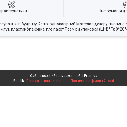
арактеристики
Інформація д
тосування: в будинку Колір: одноколірний Матеріал декору: тканина 
джгут, пластик Упаковка: п/е пакет Розміри упаковки (Ш*В*Г): 8*20*4
Сайт створений на маркетплейсі
Prom.ua
Bazilik |
Поскаржитися на контент
|
Політика конфіденційності