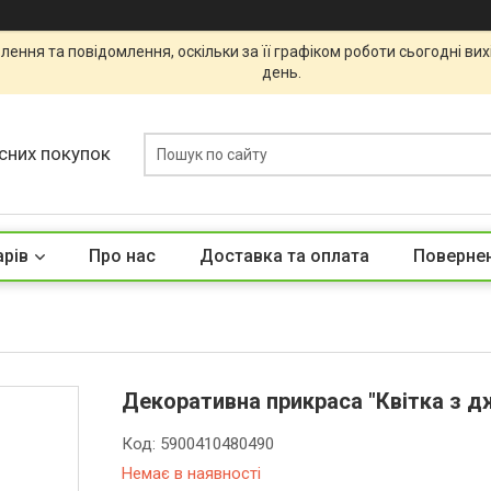
ення та повідомлення, оскільки за її графіком роботи сьогодні ви
день.
сних покупок
арів
Про нас
Доставка та оплата
Повернен
Декоративна прикраса "Квітка з дж
Код:
5900410480490
Немає в наявності