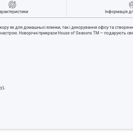
арактеристики
Інформація д
ору як для домашньої ялинки, так і декорування офісу та створенн
настрою. Новорічні прикраси House of Seasons ТМ — подарують свя
у);