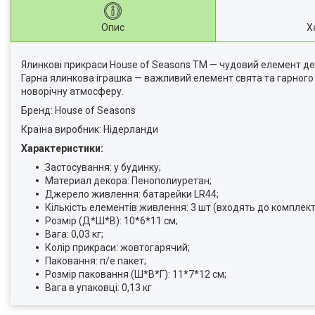
Опис
Х
Ялинкові прикраси House of Seasons ТМ — чудовий елемент дек
Гарна ялинкова іграшка — важливий елемент свята та гарного 
новорічну атмосферу.
Бренд: House of Seasons
Країна виробник: Нідерланди
Характеристики:
Застосування: у будинку;
Материал декора: Пенополиуретан;
Джерело живлення: батарейки LR44;
Кількість елементів живлення: 3 шт (входять до комплект
Розмір (Д*Ш*В): 10*6*11 см;
Вага: 0,03 кг;
Колір прикраси: жовтогарячий;
Паковання: п/е пакет;
Розмір паковання (Ш*В*Г): 11*7*12 см;
Вага в упаковці: 0,13 кг