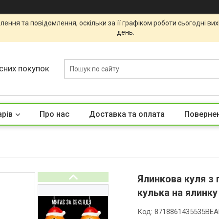
ення та повідомлення, оскільки за її графіком роботи сьогодні ви
день.
сних покупок
арів
Про нас
Доставка та оплата
Повернен
Ялинкова куля з 
кулька на ялинку
Код:
8718861435535BE