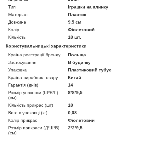
Тип
Іграшки на ялинку
Матеріал
Пластик
Довжина
9.5 см
Колір
Фіолетовий
Кількість
18 шт.
Користувальницькі характеристики
Країна реєстрації бренду
Польща
Застосування
В будинку
Упаковка
Пластиковий тубус
Країна-виробник товару
Китай
Гарантія (днів)
14
Розмір упаковки (Ш*В*Г)
8*8*9,5
(см)
Кількість прикрас (шт)
18
Вага в упаковці (кг)
0,08
Колір прикрас
Фіолетовий
Розмір прикраси (Д*Ш*В)
2*2*9,5
(см)