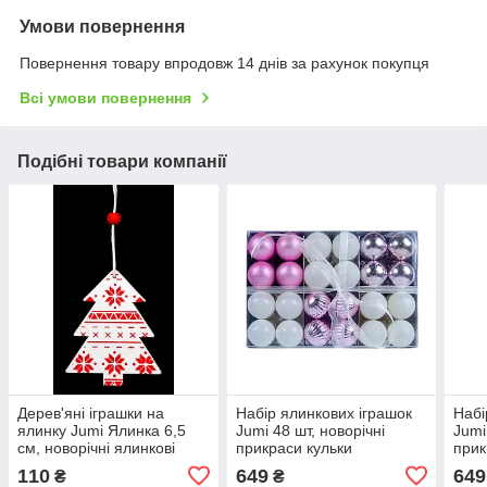
Умови повернення
Повернення товару впродовж 14 днів за рахунок покупця
Всі умови повернення
Подібні товари компанії
Дерев'яні іграшки на
Набір ялинкових іграшок
Набі
ялинку Jumi Ялинка 6,5
Jumi 48 шт, новорічні
Jumi
см, новорічні ялинкові
прикраси кульки
прик
прикраси підвіски з дерева
пластикові на ялинку 4 см,
плас
110
649
649
₴
₴
4 шт., Білий із червоним
білий та ліловий
сині