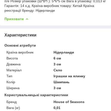
п/е Розмір упаковки (Ш*В*Г): 5*6*5 см Вага в упаковці: 0,013 кг
Гарантія: 14 к.д. Країна-виробник товару: Китай Країна
реєстрації бренду: Нідерланди
Приховати
Характеристики
Основні атрибути
Країна виробник
Нідерланди
Висота
6 см
Довжина
3 см
Матеріал
Скло
Тип
Іграшки на ялинку
Колір
Шампань
Ширина
3 см
Користувальницькі характеристики
Бренд
House of Seasons
Вага (кг)
0,01