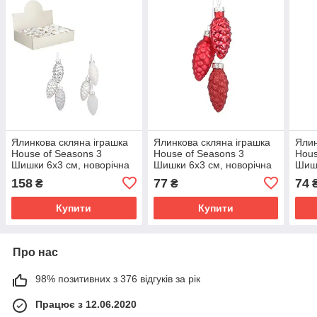
Ялинкова скляна іграшка
Ялинкова скляна іграшка
Ялин
House of Seasons 3
House of Seasons 3
Hous
Шишки 6х3 см, новорічна
Шишки 6х3 см, новорічна
Шишк
прикраса на ялинку 2 шт.
прикраса на ялинку
прик
158
77
74
₴
₴
зі скла, Білий/срібло
зв'язка шишок зі скла,
зв'я
Червоний
Зол
Купити
Купити
Про нас
98% позитивних з 376 відгуків за рік
Працює з 12.06.2020