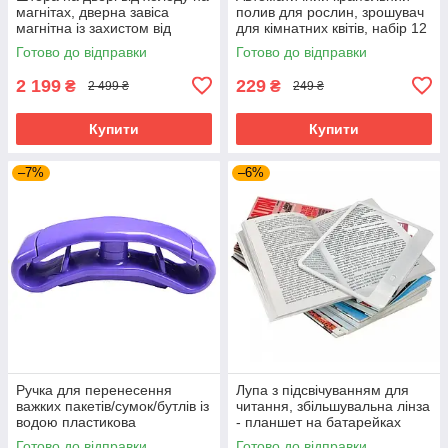
магнітах, дверна завіса
полив для рослин, зрошувач
магнітна із захистом від
для кімнатних квітів, набір 12
протягів із прозорою
шт
Готово до відправки
Готово до відправки
вставкою
2 199
229
₴
₴
2 499 ₴
249 ₴
Купити
Купити
–7%
–6%
Ручка для перенесення
Лупа з підсвічуванням для
важких пакетів/сумок/бутлів із
читання, збільшувальна лінза
водою пластикова
- планшет на батарейках
Готово до відправки
Готово до відправки