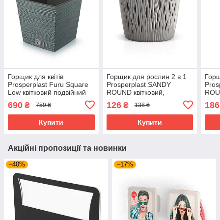
Горщик для квітів
Горщик для рослин 2 в 1
Горщ
Prosperplast Furu Square
Prosperplast SANDY
Pros
Low квітковий подвійний
ROUND квітковий,
ROUN
квадратний вазон для
подвійний пластиковий
подв
690
126
186
₴
₴
759 ₴
138 ₴
рослин, 7.5/10 л, Синій
вазон для квітів 1,7 л сірий
горщ
сіри
Купити
Купити
Акційні пропозиції та новинки
–40%
–17%