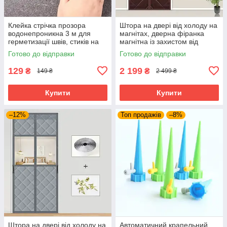
Клейка стрічка прозора
Штора на двері від холоду на
водонепроникна 3 м для
магнітах, дверна фіранка
герметизації швів, стиків на
магнітна із захистом від
кухні та ванній.
холоду/протягів, шоколад
Готово до відправки
Готово до відправки
129
2 199
₴
₴
149 ₴
2 499 ₴
Купити
Купити
–12%
Топ продажів
–8%
Штора на двері від холоду на
Автоматичний крапельний