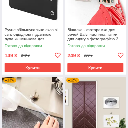
Ручне збільшувальне скло зі
Вішалка - фоторамка для
світлодіодною підсвіткою,
речей Balvi настінна, гачки
лупа кишенькова для
для одягу з фотографією 2
читання
шт, Сірий
Готово до відправки
Готово до відправки
149
249
₴
₴
249 ₴
299 ₴
Купити
Купити
–13%
–12%