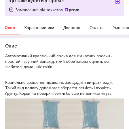
Що таке купити з Пром?
Замовлення під захистом
Опис
Характеристики
Доставка
Оплата
Умови п
Опис
Автоматичний крапельний полив для кімнатних рослин -
простий і зручний винахід, який обов'язково оцінять всі
любителі домашніх квітів.
Крапельне зрошення дозволяє заощадити витрати води.
Такий вид поливу допомагає зберегти легкість і пухкість
ґрунту. Корки на поверхні землі більше не виникатимуть.