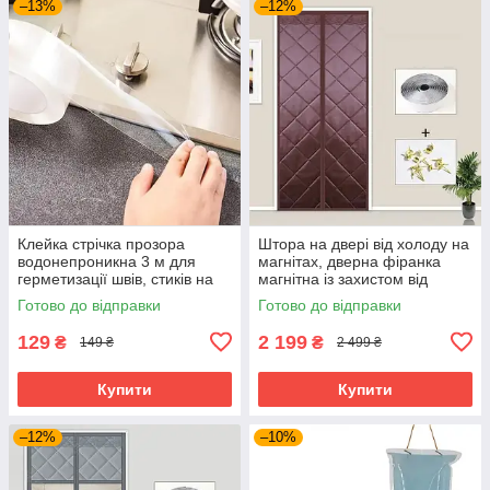
–13%
–12%
Клейка стрічка прозора
Штора на двері від холоду на
водонепроникна 3 м для
магнітах, дверна фіранка
герметизації швів, стиків на
магнітна із захистом від
кухні та ванній.
холоду/протягів, шоколад
Готово до відправки
Готово до відправки
129
2 199
₴
₴
149 ₴
2 499 ₴
Купити
Купити
–12%
–10%