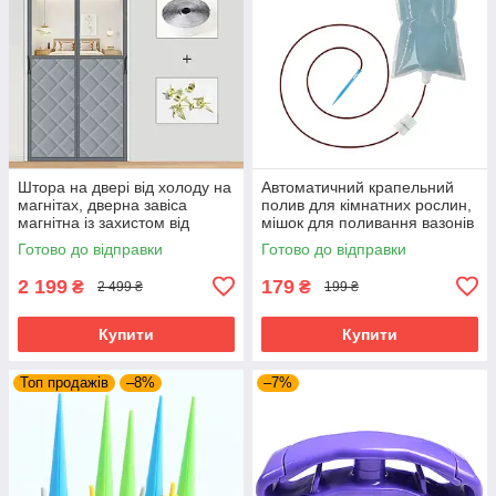
Штора на двері від холоду на
Автоматичний крапельний
магнітах, дверна завіса
полив для кімнатних рослин,
магнітна із захистом від
мішок для поливання вазонів
протягів із прозорою
1 л
Готово до відправки
Готово до відправки
вставкою
2 199
179
₴
₴
2 499 ₴
199 ₴
Купити
Купити
Топ продажів
–8%
–7%