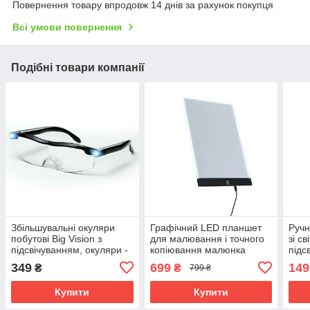
Повернення товару впродовж 14 днів за рахунок покупця
Всі умови повернення
Подібні товари компанії
Збільшувальні окуляри
Графічний LED планшет
Ручн
побутові Big Vision з
для малювання і точного
зі с
підсвічуванням, окуляри -
копіювання малюнка
підс
лупа для робіт з дрібними
(формат А4)
кише
349
699
149
₴
₴
799 ₴
предметами
Купити
Купити