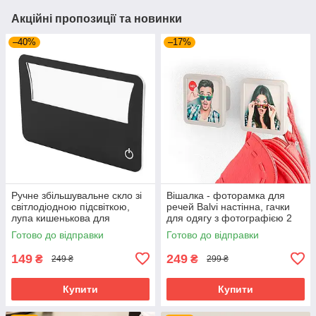
Акційні пропозиції та новинки
–40%
–17%
Ручне збільшувальне скло зі
Вішалка - фоторамка для
світлодіодною підсвіткою,
речей Balvi настінна, гачки
лупа кишенькова для
для одягу з фотографією 2
читання
шт, Сірий
Готово до відправки
Готово до відправки
149
249
₴
₴
249 ₴
299 ₴
Купити
Купити