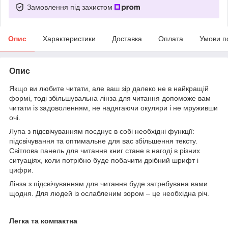
Замовлення під захистом
Опис
Характеристики
Доставка
Оплата
Умови п
Опис
Якщо ви любите читати, але ваш зір далеко не в найкращій
формі, тоді збільшувальна лінза для читання допоможе вам
читати із задоволенням, не надягаючи окуляри і не мруживши
очі.
Лупа з підсвічуванням поєднує в собі необхідні функції:
підсвічування та оптимальне для вас збільшення тексту.
Світлова панель для читання книг стане в нагоді в різних
ситуаціях, коли потрібно буде побачити дрібний шрифт і
цифри.
Лінза з підсвічуванням для читання буде затребувана вами
щодня. Для людей із ослабленим зором – це необхідна річ.
Легка та компактна