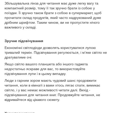
Збільшувальна лінза для читання має дуже легку вагу та
компактний розмір, тому її так зручно брати із собою у
поїздки. Її зручно також брати з собою в супермаркет, щоб
прочитати склад продуктів, який часто надрукований дуже
дрібним шрифтом. Таким чином, ви не пропустите нічого
важливого у складі.
Зручне підсвічування
Економічні світлодіоди дозволять користуватися лупою
тривалий термін. Підсвічування регулюється, і м'яке світло не
дратуватиме очі.
Якщо світло вашого планшета або іншого гаджета
недостатньо яскраве для вас, то використовуйте
підсвічування лупи і в цьому випадку.
Люди з гарним зором мають чудовий шанс продовжити
читання, коли в кімнаті з вами хтось лягає спати, вимикає
світло, і у вас немає можливості читати далі. Вихід -
підсвічування для читання книг. Продовжуйте читання, не
відривайтеся від цікавого сюжету.