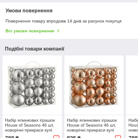
Умови повернення
Повернення товару впродовж 14 днів за рахунок покупця
Всі умови повернення
Подібні товари компанії
Набір ялинкових іграшок
Набір ялинкових іграшок
Набі
House of Seasons 46 шт,
House of Seasons 46 шт,
Hous
новорічні прикраси кулі
новорічні прикраси кулі
ново
пластикові на ялинку 4/6/8
пластикові на ялинку 4/6/8
плас
788
825
788