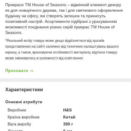
Прикраси ТМ House of Seasons – відмінний елемент декору
як для новорічного дерева, так і для святкового оформлення
будинку чи офісу, які створять затишок та принесуть
позитивний настрій. Асортименти підібрані з урахуванням
можливості поєднання різних серій прикрас ТМ House of
Seasons.
*Реальний колір товару може дещо відрізнятися від зразків
представлених на сайті залежно від технічних налаштувань вашого
екрану, а також, враховуючи особливості матеріалу, відтінок товару
може змінюватись в залежності від освітлення.
Приховати
Характеристики
Основні атрибути
Виробник
H&S
Країна виробник
Китай
Вага виробу
390 г
Діаметр
6 см