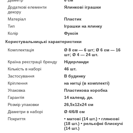
Додаткові елементи
Ялинкові іграшки
декору
Матеріал
Пластик
Тип
Іграшки на ялинку
Колір
Фуксія
Користувальницькі характеристики
Комплектація
Ø 8 см — 6 шт; Ø 6 см — 16
шт; Ø 4 — 24 шт.
Країна реєстрації бренду
Нідерланди
Кількість в наборі
46 шт.
Застосування
В будинку
Кріплення
на нитці (в комплекті)
Упаковка
Пластикова коробка
Гарантія
14 календ. дн.
Розмір упаковки
26,5х12х24 см
Діаметри в наборі
Ø 4/6/8 см
Покриття
• матові (14 шт.) • глянсові
(18 шт.) • рельєфні блискучі
(14 шт.)