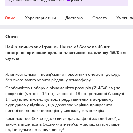
Опис
Характеристики
Доставка
Оплата
Умови п
Опис
Набір ялинкових іграшок House of Seasons 46 шт,
новорічні прикраси кульки пластикові на ялинку 4/6/8 см,
фуксія
Ялинкові кульки – невід'ємний новорічний елемент декору,
без якого важко уявити різдвяну атмосферу.
Особливістю набору є різноманіття розмірів (Ø 4/6/8 см) та
покриттів (матові - 14 шт; глянсові - 18 шт; рельєфні блискучі -
14 шт) пластикових кульок, представлених в яскравому
пурпурному відтінку*, що дозволяє чарівно прикрасити
новорічне дерево повноцінну святкову композицію.
Комплект особливо вдало виглядає на фоні зеленої хвої, а
також впишеться в будь-який інтер'єр – залишається лише
надіти кульки на вашу ялинку!