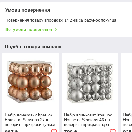
Умови повернення
Повернення товару впродовж 14 днів за рахунок покупця
Всі умови повернення
Подібні товари компанії
Набір ялинкових іграшок
Набір ялинкових іграшок
Набі
House of Seasons 27 шт,
House of Seasons 46 шт,
Hous
новорічні прикраси кульки
новорічні прикраси кулі
ново
пластикові на ялинку 8 см,
пластикові на ялинку 4/6/8
плас
987
788
825