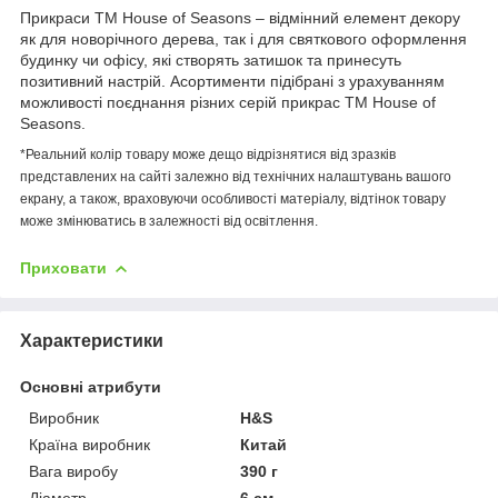
Прикраси ТМ House of Seasons – відмінний елемент декору
як для новорічного дерева, так і для святкового оформлення
будинку чи офісу, які створять затишок та принесуть
позитивний настрій. Асортименти підібрані з урахуванням
можливості поєднання різних серій прикрас ТМ House of
Seasons.
*Реальний колір товару може дещо відрізнятися від зразків
представлених на сайті залежно від технічних налаштувань вашого
екрану, а також, враховуючи особливості матеріалу, відтінок товару
може змінюватись в залежності від освітлення.
Приховати
Характеристики
Основні атрибути
Виробник
H&S
Країна виробник
Китай
Вага виробу
390 г
Діаметр
6 см