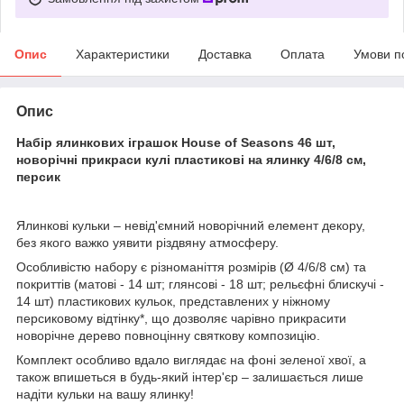
Опис
Характеристики
Доставка
Оплата
Умови п
Опис
Набір ялинкових іграшок House of Seasons 46 шт,
новорічні прикраси кулі пластикові на ялинку 4/6/8 см,
персик
Ялинкові кульки – невід'ємний новорічний елемент декору,
без якого важко уявити різдвяну атмосферу.
Особливістю набору є різноманіття розмірів (Ø 4/6/8 см) та
покриттів (матові - 14 шт; глянсові - 18 шт; рельєфні блискучі -
14 шт) пластикових кульок, представлених у ніжному
персиковому відтінку*, що дозволяє чарівно прикрасити
новорічне дерево повноцінну святкову композицію.
Комплект особливо вдало виглядає на фоні зеленої хвої, а
також впишеться в будь-який інтер'єр – залишається лише
надіти кульки на вашу ялинку!