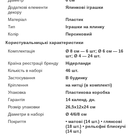
Додаткові елементи
Ялинкові іграшки
декору
Матеріал
Пластик
Тип
Іграшки на ялинку
Колір
Персиковий
Користувальницькі характеристики
Комплектація
Ø 8 см — 6 шт; Ø 6 см — 16
шт; Ø 4 — 24 шт.
Країна реєстрації бренду
Нідерланди
Кількість в наборі
46 шт.
Застосування
В будинку
Кріплення
на нитці (в комплекті)
Упаковка
Пластикова коробка
Гарантія
14 календ. дн.
Розмір упаковки
26,5х12х24 см
Діаметри в наборі
Ø 4/6/8 см
Покриття
• матові (14 шт.) • глянсові
(18 шт.) • рельєфні блискучі
(14 шт.)