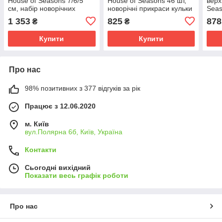
House of Seasons 7/6/5
House of Seasons 46 шт,
верх
см, набір новорічних
новорічні прикраси кульки
Seas
кульок на ялинку 26 шт,
пластикові на ялинку 4/6/8
прик
1 353
825
878
₴
₴
фуксія
см, фуксія
см, 
Купити
Купити
Про нас
98% позитивних з 377 відгуків за рік
Працює з 12.06.2020
м. Київ
вул.Полярна 6б, Київ, Україна
Контакти
Сьогодні вихідний
Показати весь графік роботи
Про нас