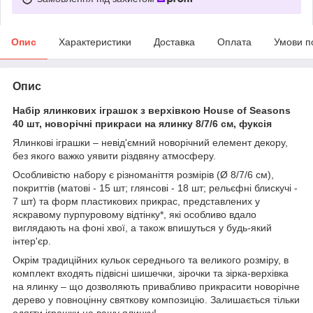
Опис
Характеристики
Доставка
Оплата
Умови п
Опис
Набір ялинкових іграшок з верхівкою House of Seasons
40 шт, новорічні прикраси на ялинку 8/7/6 см, фуксія
Ялинкові іграшки – невід'ємний новорічний елемент декору,
без якого важко уявити різдвяну атмосферу.
Особливістю набору є різноманіття розмірів (Ø 8/7/6 см),
покриттів (матові - 15 шт; глянсові - 18 шт; рельєфні блискучі -
7 шт) та форм пластикових прикрас, представлених у
яскравому пурпуровому відтінку*, які особливо вдало
виглядають на фоні хвої, а також впишуться у будь-який
інтер'єр.
Окрім традиційних кульок середнього та великого розміру, в
комплект входять підвісні шишечки, зірочки та зірка-верхівка
на ялинку – що дозволяють привабливо прикрасити новорічне
дерево у повноцінну святкову композицію. Залишається тільки
одягти іграшки на вашу ялинку!