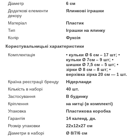
Діаметр
6 см
Додаткові елементи
Ялинкові іграшки
декору
Матеріал
Пластик
Тип
Іграшки на ялинку
Колір
Фуксія
Користувальницькі характеристики
Комплектація
• кульки Ø 6 см – 17 шт; •
кульки Ø 7см – 9 шт; •
шишки Ø 7,5 см – 5 шт; •
зірки Ø 8 см – 8 шт; •
верхівка зірка 20 см — 1 шт.
Країна реєстрації бренду
Нідерланди
Кількість в наборі
40 шт.
Застосування
В будинку
Кріплення
на нитці (в комплекті)
Упаковка
Пластикова коробка
Гарантія
14 календ. дн.
Розмір упаковки
22х12х27 см
Діаметри в наборі
Ø 8/7/6 см