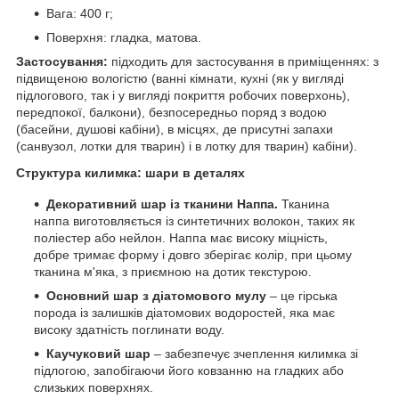
Вага: 400 г;
Поверхня: гладка, матова.
Застосування:
підходить для застосування в приміщеннях: з
підвищеною вологістю (ванні кімнати, кухні (як у вигляді
підлогового, так і у вигляді покриття робочих поверхонь),
передпокої, балкони), безпосередньо поряд з водою
(басейни, душові кабіни), в місцях, де присутні запахи
(санвузол, лотки для тварин) і в лотку для тварин) кабіни).
Структура килимка: шари в деталях
Декоративний шар із тканини Наппа.
Тканина
наппа виготовляється із синтетичних волокон, таких як
поліестер або нейлон. Наппа має високу міцність,
добре тримає форму і довго зберігає колір, при цьому
тканина м'яка, з приємною на дотик текстурою.
Основний шар з діатомового мулу
– це гірська
порода із залишків діатомових водоростей, яка має
високу здатність поглинати воду.
Каучуковий шар
– забезпечує зчеплення килимка зі
підлогою, запобігаючи його ковзанню на гладких або
слизьких поверхнях.