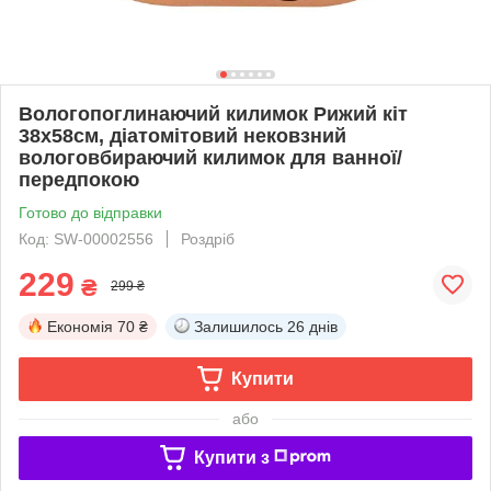
Вологопоглинаючий килимок Рижий кіт
38х58см, діатомітовий нековзний
вологовбираючий килимок для ванної/
передпокою
Готово до відправки
Код: SW-00002556
Роздріб
229
₴
299 ₴
Економія
70 ₴
Залишилось
26 днів
Купити
або
Купити з