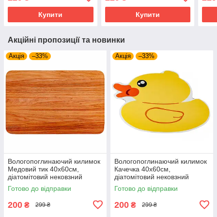
вологовбираючий килимок
для ванної/передпокою
воло
для ванної/передпокою
для 
Купити
Купити
Акційні пропозиції та новинки
Акція
–33%
Акція
–33%
Вологопоглинаючий килимок
Вологопоглинаючий килимок
Медовий тик 40х60см,
Качечка 40х60см,
діатомітовий нековзний
діатомітовий нековзний
вологовбираючий килимок
вологовбираючий килимок
Готово до відправки
Готово до відправки
для ванної/передпокою
для ванної/передпокою
200
200
₴
₴
299 ₴
299 ₴