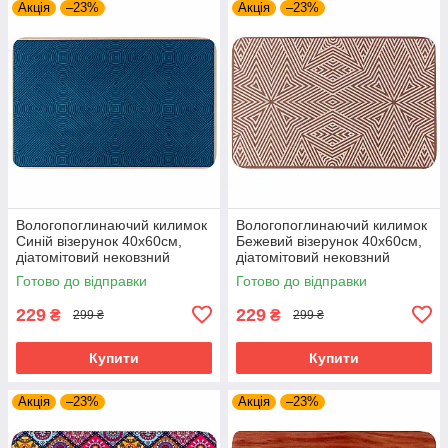
Акція
–23%
Акція
–23%
Вологопоглинаючий килимок
Вологопоглинаючий килимок
Синій візерунок 40х60см,
Бежевий візерунок 40х60см,
діатомітовий нековзний
діатомітовий нековзний
вологовбираючий килимок
вологовбираючий килимок
Готово до відправки
Готово до відправки
для ванної/передпокою
для ванної/передпокою
229
229
₴
₴
299 ₴
299 ₴
Купити
Купити
Акція
–23%
Акція
–23%