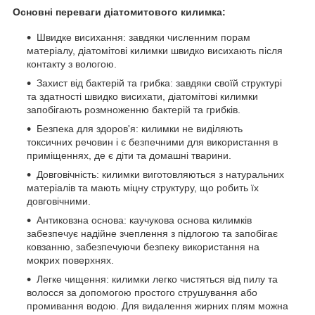
Основні переваги діатомитового килимка:
Швидке висихання: завдяки численним порам
матеріалу, діатомітові килимки швидко висихають після
контакту з вологою.
Захист від бактерій та грибка: завдяки своїй структурі
та здатності швидко висихати, діатомітові килимки
запобігають розмноженню бактерій та грибків.
Безпека для здоров'я: килимки не виділяють
токсичних речовин і є безпечними для використання в
приміщеннях, де є діти та домашні тварини.
Довговічність: килимки виготовляються з натуральних
матеріалів та мають міцну структуру, що робить їх
довговічними.
Антиковзна основа: каучукова основа килимків
забезпечує надійне зчеплення з підлогою та запобігає
ковзанню, забезпечуючи безпеку використання на
мокрих поверхнях.
Легке чищення: килимки легко чистяться від пилу та
волосся за допомогою простого струшування або
промивання водою. Для видалення жирних плям можна