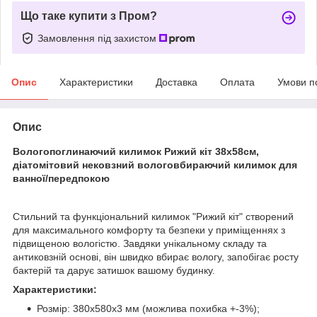
Що таке купити з Пром?
Замовлення під захистом
Опис
Характеристики
Доставка
Оплата
Умови п
Опис
Вологопоглинаючий килимок Рижий кіт 38х58см,
діатомітовий нековзний вологовбираючий килимок для
ванної/передпокою
Стильний та функціональний килимок "Рижий кіт" створений
для максимального комфорту та безпеки у приміщеннях з
підвищеною вологістю. Завдяки унікальному складу та
антиковзній основі, він швидко вбирає вологу, запобігає росту
бактерій та дарує затишок вашому будинку.
Характеристики:
Розмір: 380х580х3 мм (можлива похибка +-3%);