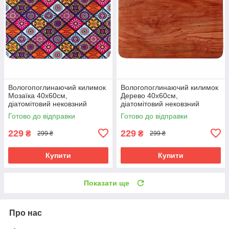
Вологопоглинаючий килимок
Вологопоглинаючий килимок
Мозаїка 40х60см,
Дерево 40х60см,
діатомітовий нековзний
діатомітовий нековзний
вологовбираючий килимок
вологовбираючий килимок
Готово до відправки
Готово до відправки
для ванної/передпокою
для ванної/передпокою
229
229
₴
₴
299 ₴
299 ₴
Купити
Купити
Показати ще
Про нас