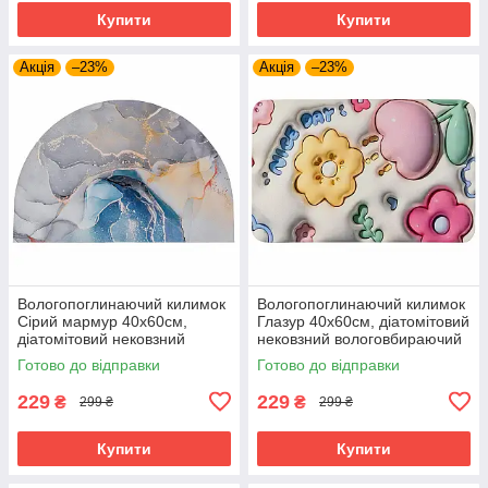
Купити
Купити
Акція
–23%
Акція
–23%
Вологопоглинаючий килимок
Вологопоглинаючий килимок
Сірий мармур 40х60см,
Глазур 40х60см, діатомітовий
діатомітовий нековзний
нековзний вологовбираючий
вологовбираючий килимок
килимок для ванної/
Готово до відправки
Готово до відправки
для ванної/передпокою
передпокою
229
229
₴
₴
299 ₴
299 ₴
Купити
Купити